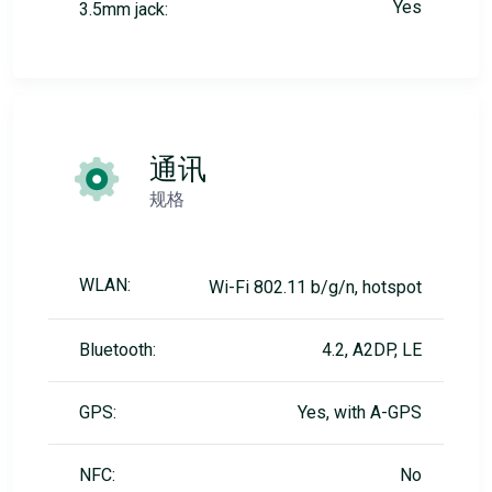
Yes
3.5mm jack:
通讯
规格
WLAN:
Wi-Fi 802.11 b/g/n, hotspot
Bluetooth:
4.2, A2DP, LE
GPS:
Yes, with A-GPS
NFC:
No