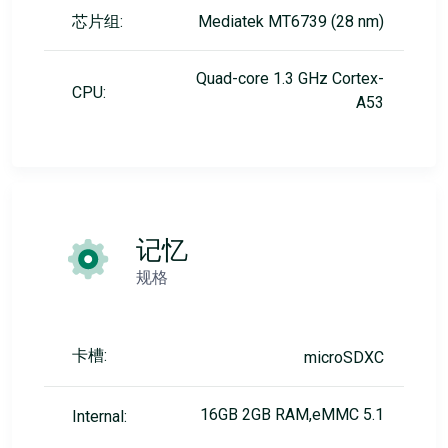
芯片组:
Mediatek MT6739 (28 nm)
Quad-core 1.3 GHz Cortex-
CPU:
A53
记忆
规格
卡槽:
microSDXC
16GB 2GB RAM,eMMC 5.1
Internal: