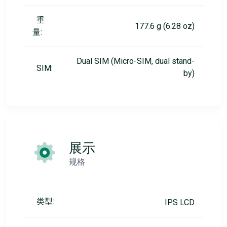
重
177.6 g (6.28 oz)
量:
Dual SIM (Micro-SIM, dual stand-
SIM:
by)
展示
规格
类型:
IPS LCD