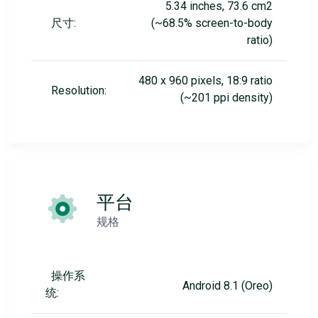
5.34 inches, 73.6 cm2
尺寸:
(~68.5% screen-to-body
ratio)
480 x 960 pixels, 18:9 ratio
Resolution:
(~201 ppi density)
平台
规格
操作系
Android 8.1 (Oreo)
统: