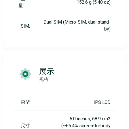
152.6 g (5.40 oz)
量:
Dual SIM (Micro-SIM, dual stand-
SIM:
by)
展示
规格
类型:
IPS LCD
5.0 inches, 68.9 cm2
尺寸:
(~66.4% screen-to-body