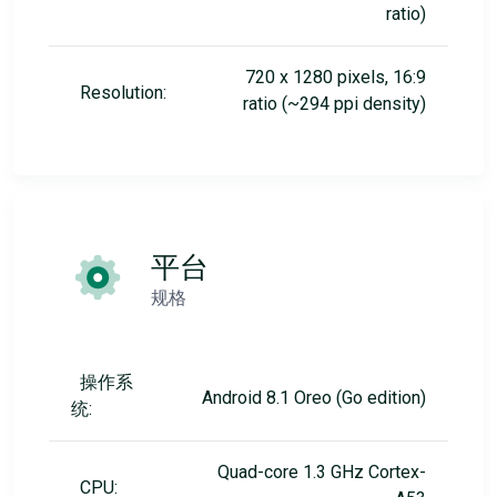
ratio)
720 x 1280 pixels, 16:9
Resolution:
ratio (~294 ppi density)
平台
规格
操作系
Android 8.1 Oreo (Go edition)
统:
Quad-core 1.3 GHz Cortex-
CPU: