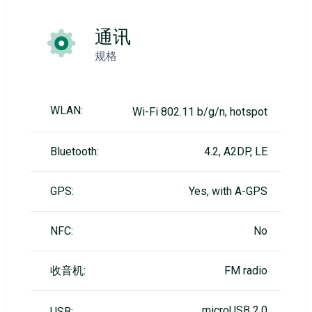
通讯
规格
WLAN:
Wi-Fi 802.11 b/g/n, hotspot
Bluetooth:
4.2, A2DP, LE
GPS:
Yes, with A-GPS
NFC:
No
收音机:
FM radio
microUSB 2.0
USB: