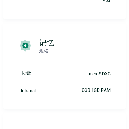
A53
记忆
规格
卡槽:
microSDXC
8GB 1GB RAM
Internal: