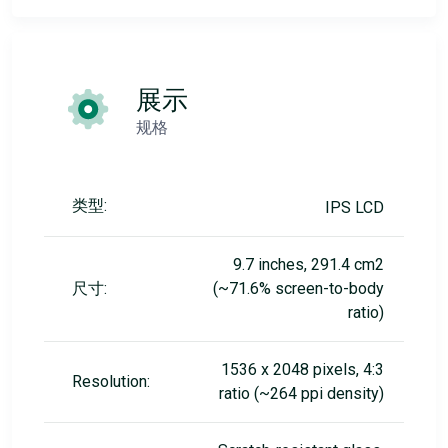
展示
规格
类型:
IPS LCD
9.7 inches, 291.4 cm2
尺寸:
(~71.6% screen-to-body
ratio)
1536 x 2048 pixels, 4:3
Resolution:
ratio (~264 ppi density)