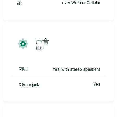
over Wi-Fi or Cellular
征:
声音
规格
喇叭:
Yes, with stereo speakers
Yes
3.5mm jack: