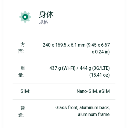
身体
规格
方
240 x 169.5 x 6.1 mm (9.45 x 6.67
面:
x 0.24 in)
重
437 g (Wi-Fi) / 444 g (3G/LTE)
量:
(15.41 oz)
SIM:
Nano-SIM, eSIM
Glass front, aluminum back,
建
aluminum frame
造: