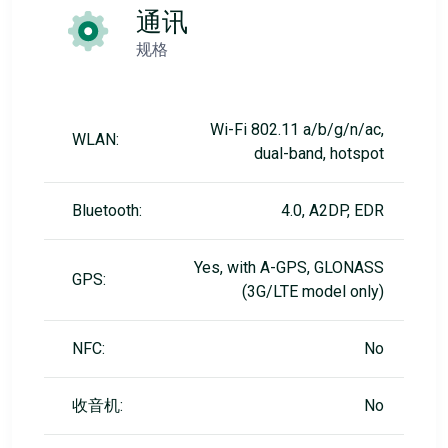
通讯
规格
Wi-Fi 802.11 a/b/g/n/ac,
WLAN:
dual-band, hotspot
Bluetooth:
4.0, A2DP, EDR
Yes, with A-GPS, GLONASS
GPS:
(3G/LTE model only)
NFC:
No
收音机:
No