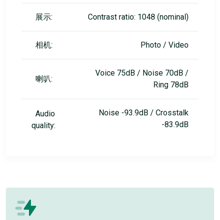
展示:
Contrast ratio: 1048 (nominal)
相机:
Photo / Video
Voice 75dB / Noise 70dB /
喇叭:
Ring 78dB
Noise -93.9dB / Crosstalk
Audio
-83.9dB
quality: