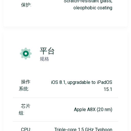
Scratch-resistant glass,
保护:
oleophobic coating
平台
规格
操作
iOS 8.1, upgradable to iPadOS
系统:
15.1
芯片
Apple A8X (20 nm)
组:
CPU:
Triple-core 1.5 GHz Typhoon