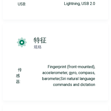
Lightning, USB 2.0
USB:
特征
规格
Fingerprint (front-mounted),
传
accelerometer, gyro, compass,
感
barometer,Siri natural language
器:
commands and dictation