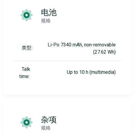
电池
规格
Li-Po 7340 mAh, non-removable
类型:
(27.62 Wh)
Talk
Up to 10 h (multimedia)
time:
杂项
规格