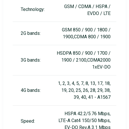
GSM / CDMA / HSPA /
Technology:
EVDO / LTE
GSM 850 / 900 / 1800 /
2G bands:
1900,CDMA 800 / 1900
HSDPA 850 / 900 / 1700 /
3G bands:
1900 / 2100,CDMA2000
1xEV-DO
1, 2, 3, 4, 5, 7, 8, 13, 17, 18,
4G bands:
19, 20, 25, 26, 28, 29, 38,
39, 40, 41 - A1567
HSPA 42.2/5.76 Mbps,
LTE-A Cat4 150/50 Mbps,
Speed:
EV-DO Rev.A 3.1 Mbps