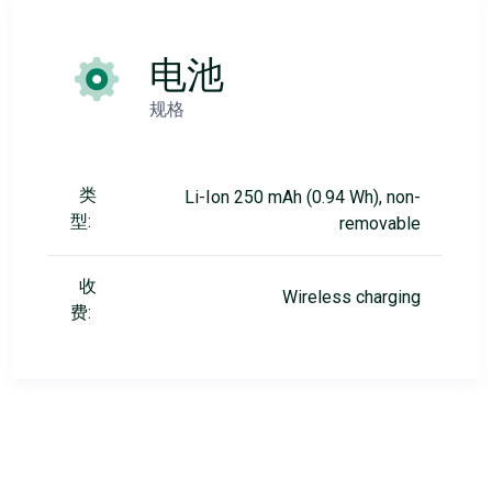
电池
规格
类
Li-Ion 250 mAh (0.94 Wh), non-
型:
removable
收
Wireless charging
费: