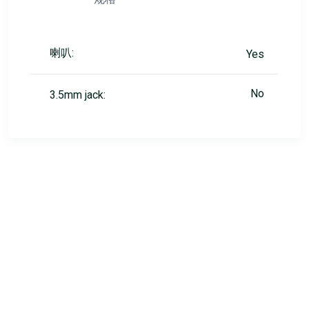
喇叭:
Yes
No
3.5mm jack: