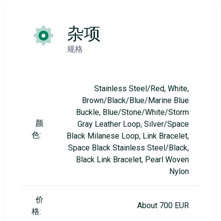
杂项
规格
Stainless Steel/Red, White,
Brown/Black/Blue/Marine Blue
Buckle, Blue/Stone/White/Storm
颜
Gray Leather Loop, Silver/Space
色:
Black Milanese Loop, Link Bracelet,
Space Black Stainless Steel/Black,
Black Link Bracelet, Pearl Woven
Nylon
价
About 700 EUR
格: