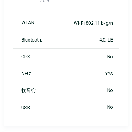
WLAN:
Wi-Fi 802.11 b/g/n
Bluetooth:
4.0, LE
GPS:
No
NFC:
Yes
收音机:
No
No
USB: