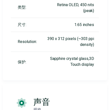
Retina OLED, 450 nits
类型:
(peak)
尺寸:
1.65 inches
390 x 312 pixels (~303 ppi
Resolution:
density)
Sapphire crystal glass,3D
保护:
Touch display
声音
规格