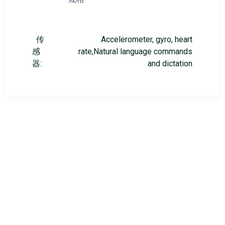
传
Accelerometer, gyro, heart
感
rate,Natural language commands
器:
and dictation