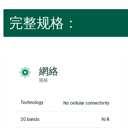
完整规格：
網絡
规格
Technology:
No cellular connectivity
2G bands:
N/A