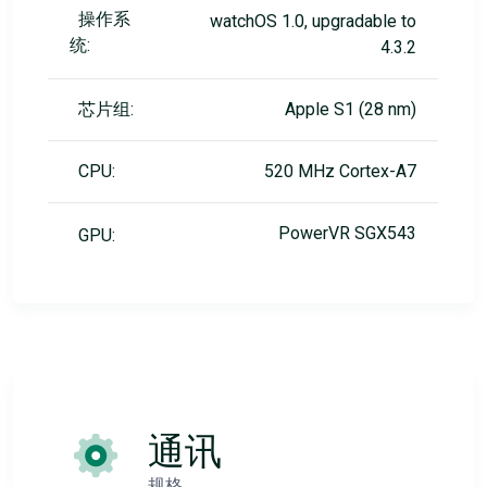
操作系
watchOS 1.0, upgradable to
统:
4.3.2
芯片组:
Apple S1 (28 nm)
CPU:
520 MHz Cortex-A7
PowerVR SGX543
GPU:
通讯
规格