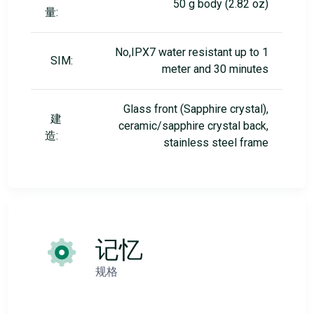
50 g body (2.82 oz)
量:
No,IPX7 water resistant up to 1
SIM:
meter and 30 minutes
Glass front (Sapphire crystal),
建
ceramic/sapphire crystal back,
造:
stainless steel frame
记忆
规格