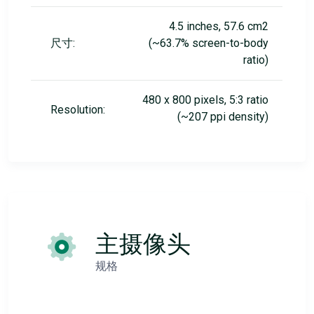
4.5 inches, 57.6 cm2
尺寸:
(~63.7% screen-to-body
ratio)
480 x 800 pixels, 5:3 ratio
Resolution:
(~207 ppi density)
主摄像头
规格