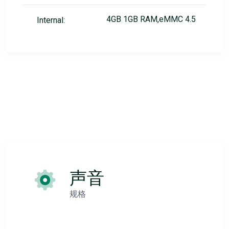
4GB 1GB RAM,eMMC 4.5
Internal:
声音
规格