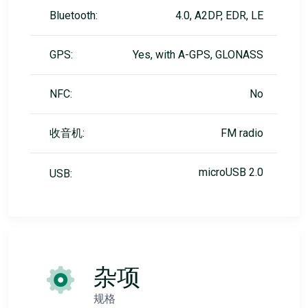
Bluetooth:
4.0, A2DP, EDR, LE
GPS:
Yes, with A-GPS, GLONASS
NFC:
No
收音机:
FM radio
microUSB 2.0
USB:
杂项
规格