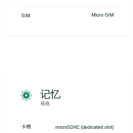
Micro-SIM
SIM:
记忆
规格
卡槽:
microSDHC (dedicated slot)