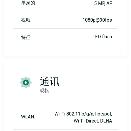
单身的:
5 MP, AF
视频:
1080p@30fps
LED flash
特征:
通讯
规格
Wi-Fi 802.11 b/g/n, hotspot,
WLAN:
Wi-Fi Direct, DLNA