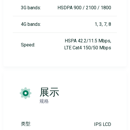
3G bands:
HSDPA 900 / 2100 / 1800
4G bands:
1, 3, 7, 8
HSPA 42.2/11.5 Mbps,
Speed:
LTE Cat4 150/50 Mbps
展示
规格
类型:
IPS LCD