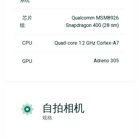
系统:
芯片
Qualcomm MSM8926
组:
Snapdragon 400 (28 nm)
CPU:
Quad-core 1.2 GHz Cortex-A7
Adreno 305
GPU:
自拍相机
规格