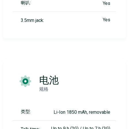
喇叭:
Yes
Yes
3.5mm jack:
电池
规格
类型:
Li-Ion 1850 mAh, removable
Up to 9 h (2G) / Up to 7 h (3G)