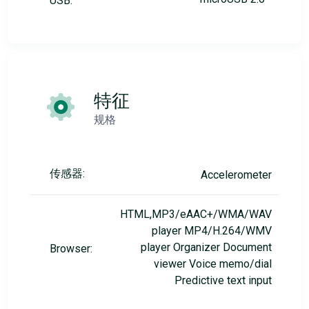
USB:
特征
规格
传感器:
Accelerometer
HTML,MP3/eAAC+/WMA/WAV
player MP4/H.264/WMV
player Organizer Document
Browser:
viewer Voice memo/dial
Predictive text input