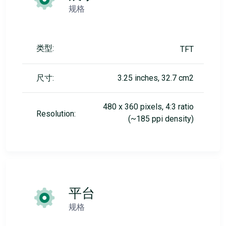
规格
类型:
TFT
尺寸:
3.25 inches, 32.7 cm2
480 x 360 pixels, 4:3 ratio
Resolution:
(~185 ppi density)
平台
规格