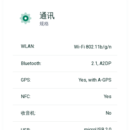
通讯
规格
WLAN:
Wi-Fi 802.11b/g/n
Bluetooth:
2.1, A2DP
GPS:
Yes, with A-GPS
NFC:
Yes
收音机:
No
microUSB 2.0