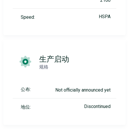
2100
HSPA
Speed:
生产启动
规格
公布:
Not officially announced yet
Discontinued
地位: