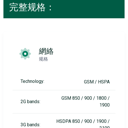
完整规格：
網絡
规格
Technology:
GSM / HSPA
GSM 850 / 900 / 1800 /
2G bands:
1900
HSDPA 850 / 900 / 1900 /
3G bands: