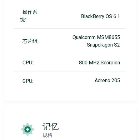
操作系
BlackBerry OS 6.1
统:
Qualcomm MSM8655
芯片组:
Snapdragon S2
CPU:
800 MHz Scorpion
Adreno 205
GPU:
记忆
规格