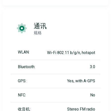
通讯
规格
WLAN:
Wi-Fi 802.11 b/g/n, hotspot
Bluetooth:
3.0
GPS:
Yes, with A-GPS
NFC:
No
收音机:
Stereo FM radio