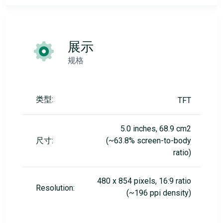
展示
规格
类型:
TFT
5.0 inches, 68.9 cm2
尺寸:
(~63.8% screen-to-body
ratio)
480 x 854 pixels, 16:9 ratio
Resolution:
(~196 ppi density)