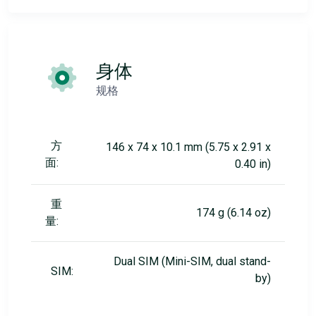
身体
规格
方
146 x 74 x 10.1 mm (5.75 x 2.91 x
面:
0.40 in)
重
174 g (6.14 oz)
量:
Dual SIM (Mini-SIM, dual stand-
SIM:
by)