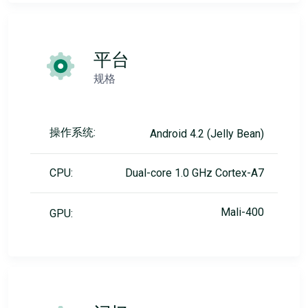
平台
规格
操作系统:
Android 4.2 (Jelly Bean)
CPU:
Dual-core 1.0 GHz Cortex-A7
Mali-400
GPU: