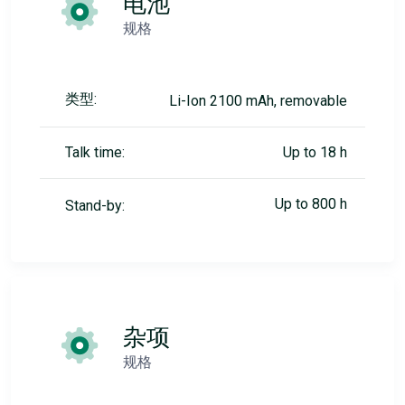
电池
规格
类型:
Li-Ion 2100 mAh, removable
Talk time:
Up to 18 h
Up to 800 h
Stand-by:
杂项
规格