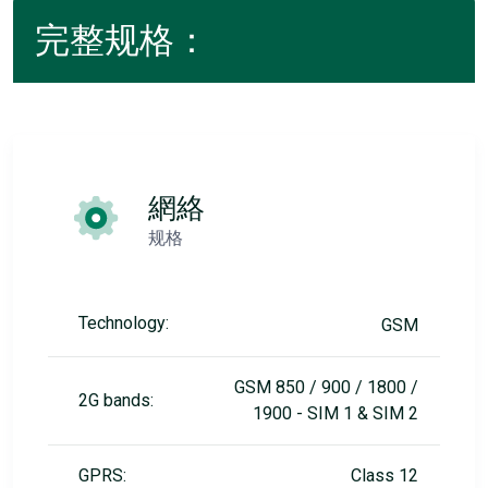
完整规格：
網絡
规格
Technology:
GSM
GSM 850 / 900 / 1800 /
2G bands:
1900 - SIM 1 & SIM 2
GPRS:
Class 12