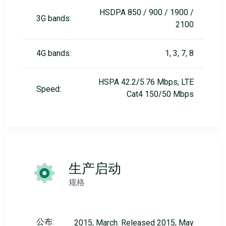
HSDPA 850 / 900 / 1900 /
3G bands:
2100
4G bands:
1, 3, 7, 8
HSPA 42.2/5.76 Mbps, LTE
Speed:
Cat4 150/50 Mbps
生产启动
规格
公布:
2015, March. Released 2015, May