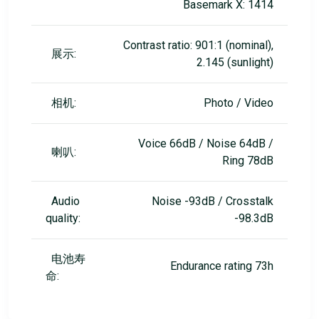
Basemark X: 1414
Contrast ratio: 901:1 (nominal),
展示:
2.145 (sunlight)
相机:
Photo / Video
Voice 66dB / Noise 64dB /
喇叭:
Ring 78dB
Audio
Noise -93dB / Crosstalk
quality:
-98.3dB
电池寿
Endurance rating 73h
命: