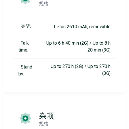
规格
类型:
Li-Ion 2610 mAh, removable
Talk
Up to 6 h 40 min (2G) / Up to 8 h
time:
20 min (3G)
Up to 270 h (2G) / Up to 270 h
Stand-
(3G)
by:
杂项
规格