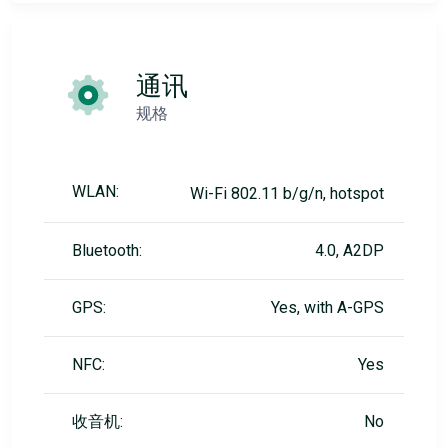
通讯
规格
WLAN:
Wi-Fi 802.11 b/g/n, hotspot
Bluetooth:
4.0, A2DP
GPS:
Yes, with A-GPS
NFC:
Yes
收音机:
No