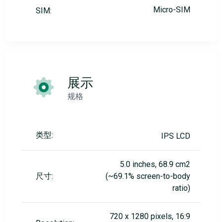
Micro-SIM
SIM:
展示
规格
类型:
IPS LCD
5.0 inches, 68.9 cm2
尺寸:
(~69.1% screen-to-body
ratio)
720 x 1280 pixels, 16:9