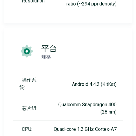
Resolution:
ratio (~294 ppi density)
平台
规格
操作系
Android 4.4.2 (KitKat)
统:
Qualcomm Snapdragon 400
芯片组:
(28 nm)
CPU:
Quad-core 1.2 GHz Cortex-A7