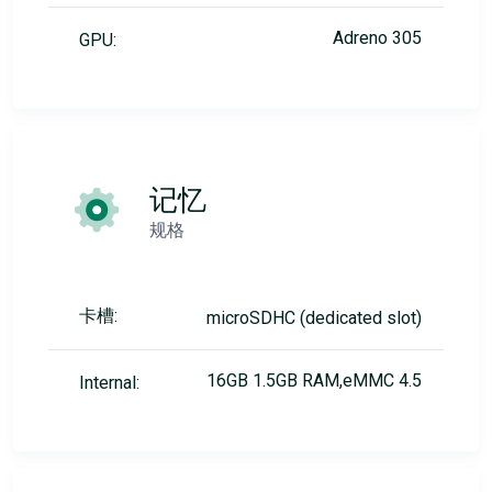
Adreno 305
GPU:
记忆
规格
卡槽:
microSDHC (dedicated slot)
16GB 1.5GB RAM,eMMC 4.5
Internal: