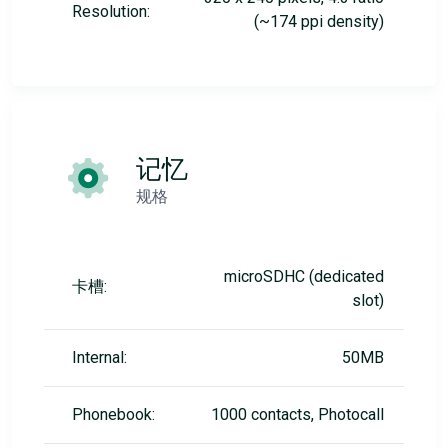
Resolution:
(~174 ppi density)
记忆
规格
microSDHC (dedicated
卡槽:
slot)
Internal:
50MB
Phonebook:
1000 contacts, Photocall