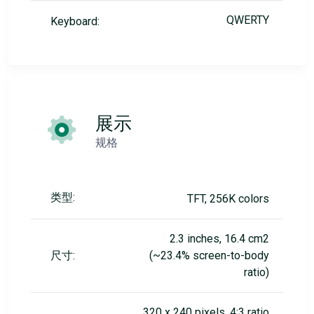
QWERTY
Keyboard:
展示
规格
类型:
TFT, 256K colors
2.3 inches, 16.4 cm2
尺寸:
(~23.4% screen-to-body
ratio)
320 x 240 pixels, 4:3 ratio