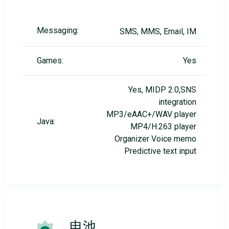
Messaging:
SMS, MMS, Email, IM
Games:
Yes
Yes, MIDP 2.0,SNS
integration
MP3/eAAC+/WAV player
Java:
MP4/H.263 player
Organizer Voice memo
Predictive text input
电池