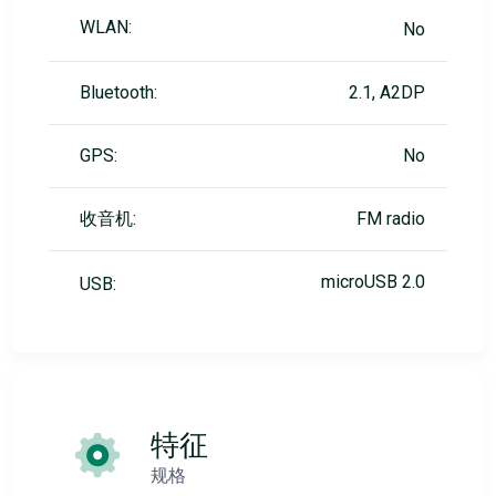
WLAN:
No
Bluetooth:
2.1, A2DP
GPS:
No
收音机:
FM radio
microUSB 2.0
USB:
特征
规格