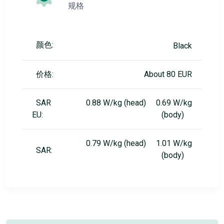
规格
颜色:
Black
价格:
About 80 EUR
SAR
0.88 W/kg (head) 0.69 W/kg
EU:
(body)
0.79 W/kg (head) 1.01 W/kg
SAR:
(body)