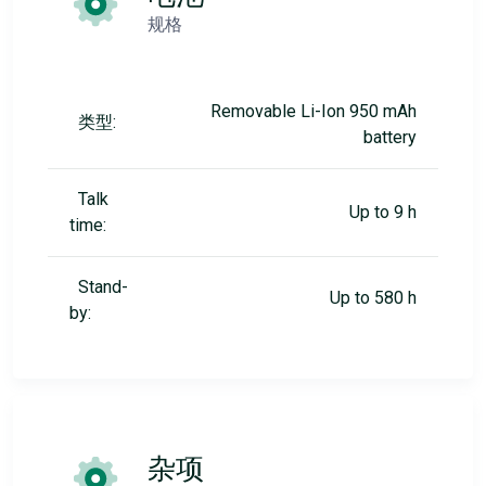
规格
Removable Li-Ion 950 mAh
类型:
battery
Talk
Up to 9 h
time:
Stand-
Up to 580 h
by:
杂项