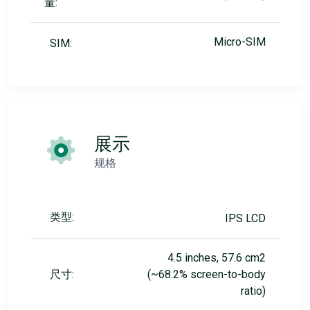
量:
Micro-SIM
SIM:
展示
规格
类型:
IPS LCD
4.5 inches, 57.6 cm2
尺寸:
(~68.2% screen-to-body
ratio)