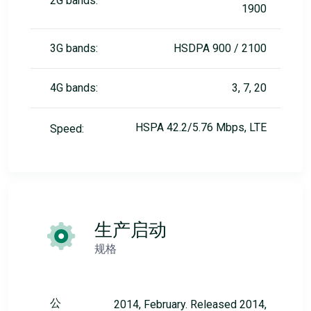
2G bands:
1900
3G bands:
HSDPA 900 / 2100
4G bands:
3, 7, 20
HSPA 42.2/5.76 Mbps, LTE
Speed:
生产启动
规格
公
2014, February. Released 2014,