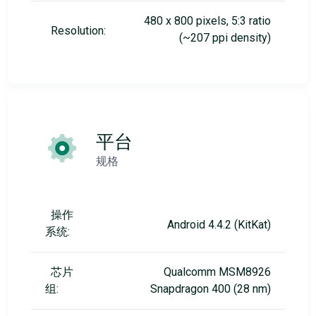
480 x 800 pixels, 5:3 ratio
Resolution:
(~207 ppi density)
平台
规格
操作
Android 4.4.2 (KitKat)
系统:
芯片
Qualcomm MSM8926
组:
Snapdragon 400 (28 nm)