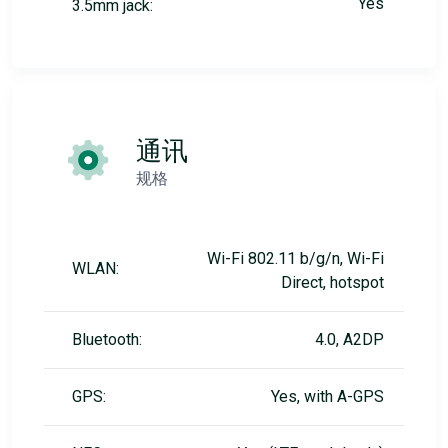
Yes
3.5mm jack:
通讯
规格
Wi-Fi 802.11 b/g/n, Wi-Fi
WLAN:
Direct, hotspot
Bluetooth:
4.0, A2DP
GPS:
Yes, with A-GPS