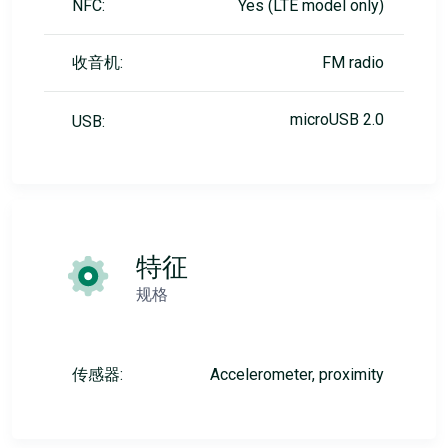
NFC:
Yes (LTE model only)
收音机:
FM radio
microUSB 2.0
USB:
特征
规格
传感器:
Accelerometer, proximity