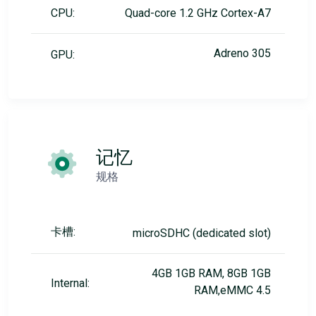
CPU:
Quad-core 1.2 GHz Cortex-A7
Adreno 305
GPU:
记忆
规格
卡槽:
microSDHC (dedicated slot)
4GB 1GB RAM, 8GB 1GB
Internal:
RAM,eMMC 4.5