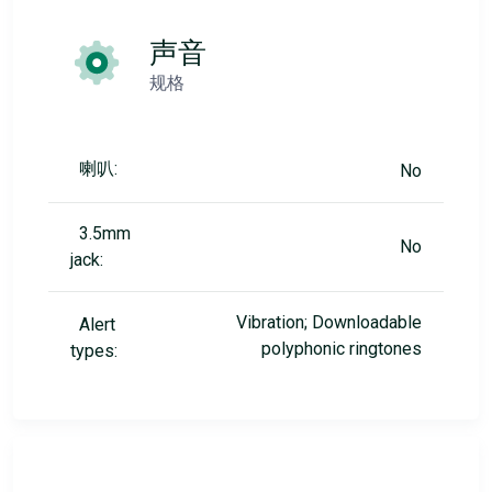
声音
规格
喇叭:
No
3.5mm
No
jack:
Vibration; Downloadable
Alert
polyphonic ringtones
types: