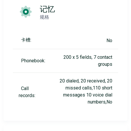
记忆
规格
卡槽:
No
200 x 5 fields, 7 contact
Phonebook:
groups
20 dialed, 20 received, 20
missed calls,110 short
Call
messages 10 voice dial
records:
numbers,No