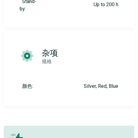
Stand-
Up to 200 h
by:
杂项
规格
颜色:
Silver, Red, Blue