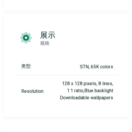
展示
规格
类型:
STN, 65K colors
128 x 128 pixels, 8 lines,
1:1 ratio,Blue backlight
Resolution:
Downloadable wallpapers