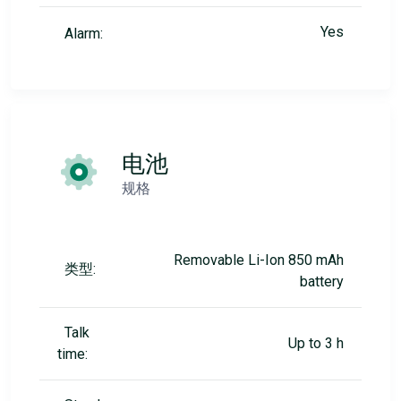
Yes
Alarm:
电池
规格
Removable Li-Ion 850 mAh
类型:
battery
Talk
Up to 3 h
time: