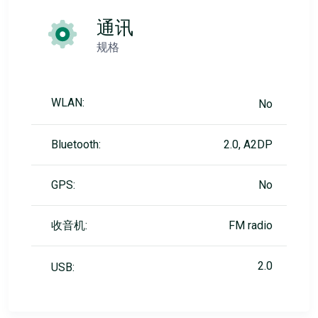
通讯
规格
WLAN:
No
Bluetooth:
2.0, A2DP
GPS:
No
收音机:
FM radio
2.0
USB: