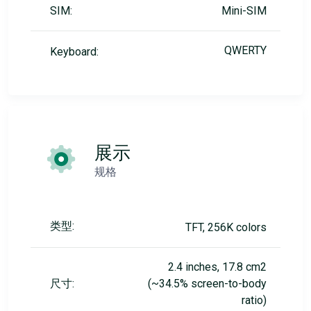
SIM:
Mini-SIM
QWERTY
Keyboard:
展示
规格
类型:
TFT, 256K colors
2.4 inches, 17.8 cm2
尺寸:
(~34.5% screen-to-body
ratio)