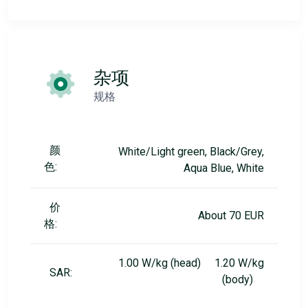
杂项
规格
颜
White/Light green, Black/Grey,
色:
Aqua Blue, White
价
About 70 EUR
格:
1.00 W/kg (head) 1.20 W/kg
SAR:
(body)