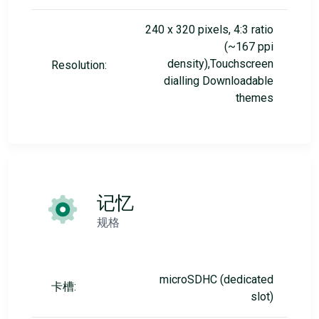
240 x 320 pixels, 4:3 ratio
(~167 ppi
density),Touchscreen
Resolution:
dialling Downloadable
themes
记忆
规格
microSDHC (dedicated
卡槽:
slot)