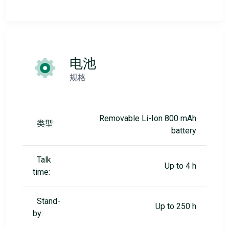
电池
规格
Removable Li-Ion 800 mAh
类型:
battery
Talk
Up to 4 h
time:
Stand-
Up to 250 h
by: