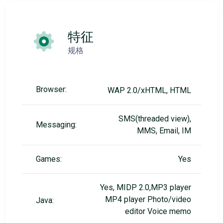
特征
规格
Browser:
WAP 2.0/xHTML, HTML
SMS(threaded view),
Messaging:
MMS, Email, IM
Games:
Yes
Yes, MIDP 2.0,MP3 player
MP4 player Photo/video
Java:
editor Voice memo