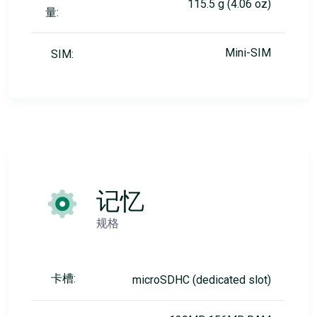
115.5 g (4.06 oz)
量:
Mini-SIM
SIM:
记忆
规格
卡槽:
microSDHC (dedicated slot)