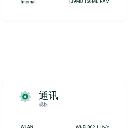
139MB 156MB RAM
Internal:
通讯
规格
WLAN:
Wi-Fi 802.11 b/g