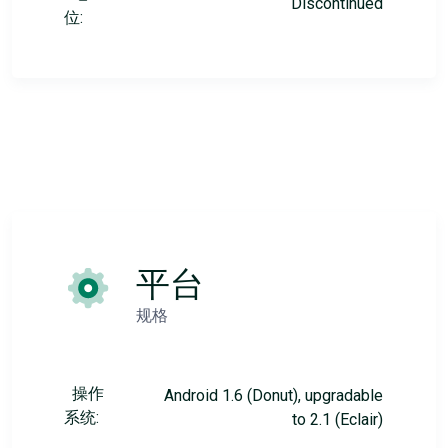
Discontinued
位:
平台
规格
操作
Android 1.6 (Donut), upgradable
系统:
to 2.1 (Eclair)