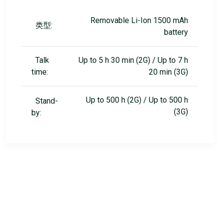
Removable Li-Ion 1500 mAh
类型:
battery
Talk
Up to 5 h 30 min (2G) / Up to 7 h
time:
20 min (3G)
Up to 500 h (2G) / Up to 500 h
Stand-
(3G)
by: