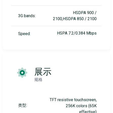
HSDPA 900 /
3G bands:
2100,HSDPA 850 / 2100
HSPA 7.2/0.384 Mbps
Speed:
展示
规格
TFT resistive touchscreen,
类型:
256K colors (65K
effective)