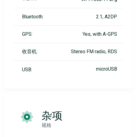
Bluetooth:
2.1, A2DP
GPS:
Yes, with A-GPS
收音机:
Stereo FM radio, RDS
microUSB
USB:
杂项
规格