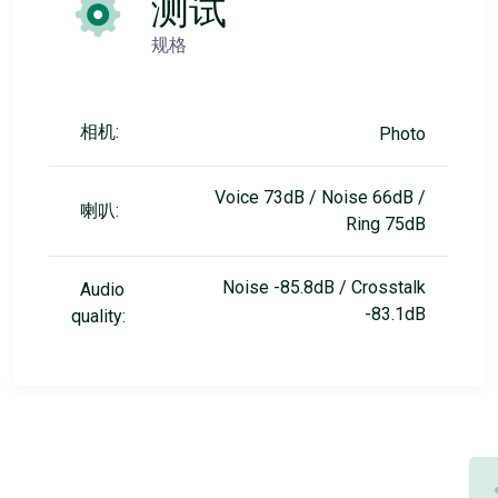
测试
规格
相机:
Photo
Voice 73dB / Noise 66dB /
喇叭:
Ring 75dB
Noise -85.8dB / Crosstalk
Audio
-83.1dB
quality: