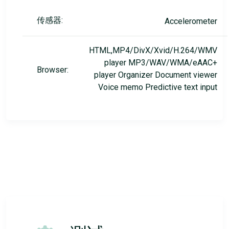
传感器:
Accelerometer
HTML,MP4/DivX/Xvid/H.264/WMV
player MP3/WAV/WMA/eAAC+
Browser:
player Organizer Document viewer
Voice memo Predictive text input