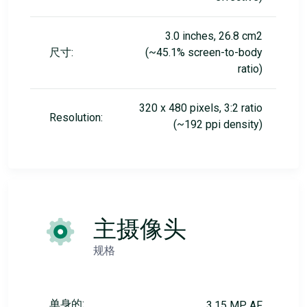
3.0 inches, 26.8 cm2
尺寸:
(~45.1% screen-to-body
ratio)
320 x 480 pixels, 3:2 ratio
Resolution:
(~192 ppi density)
主摄像头
规格
单身的:
3.15 MP, AF