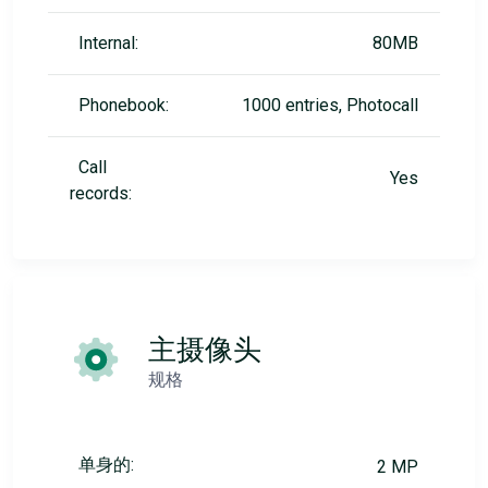
Internal:
80MB
Phonebook:
1000 entries, Photocall
Call
Yes
records:
主摄像头
规格
单身的:
2 MP