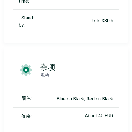
time:
Stand-
Up to 380 h
by:
杂项
规格
颜色:
Blue on Black, Red on Black
About 40 EUR
价格: