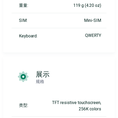
重量:
119 g (4.20 oz)
SIM:
Mini-SIM
QWERTY
Keyboard:
展示
规格
TFT resistive touchscreen,
类型:
256K colors