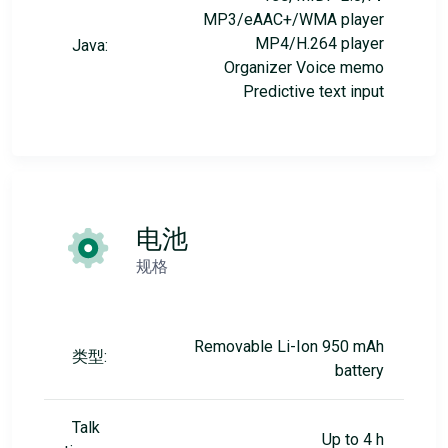
MP3/eAAC+/WMA player
MP4/H.264 player
Java:
Organizer Voice memo
Predictive text input
电池
规格
Removable Li-Ion 950 mAh
类型:
battery
Talk
Up to 4 h