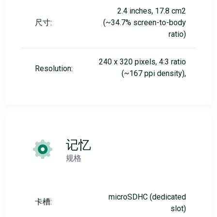
2.4 inches, 17.8 cm2
尺寸:
(~34.7% screen-to-body
ratio)
240 x 320 pixels, 4:3 ratio
Resolution:
(~167 ppi density),
记忆
规格
microSDHC (dedicated
卡槽:
slot)