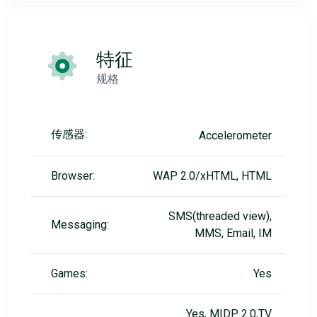
特征
规格
传感器:
Accelerometer
Browser:
WAP 2.0/xHTML, HTML
SMS(threaded view),
Messaging:
MMS, Email, IM
Games:
Yes
Yes, MIDP 2.0,TV