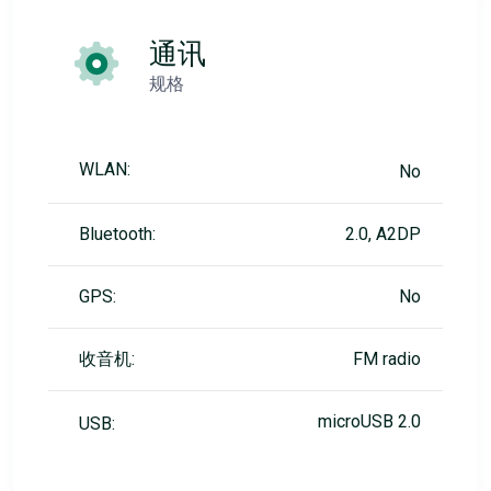
通讯
规格
WLAN:
No
Bluetooth:
2.0, A2DP
GPS:
No
收音机:
FM radio
microUSB 2.0
USB: