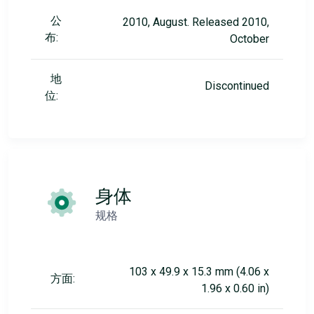
公
2010, August. Released 2010,
布:
October
地
Discontinued
位:
身体
规格
103 x 49.9 x 15.3 mm (4.06 x
方面:
1.96 x 0.60 in)