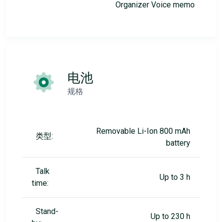
Organizer Voice memo
电池
规格
Removable Li-Ion 800 mAh
类型:
battery
Talk
Up to 3 h
time:
Stand-
Up to 230 h