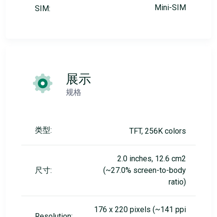
Mini-SIM
SIM:
展示
规格
类型:
TFT, 256K colors
2.0 inches, 12.6 cm2
尺寸:
(~27.0% screen-to-body
ratio)
176 x 220 pixels (~141 ppi
Resolution: