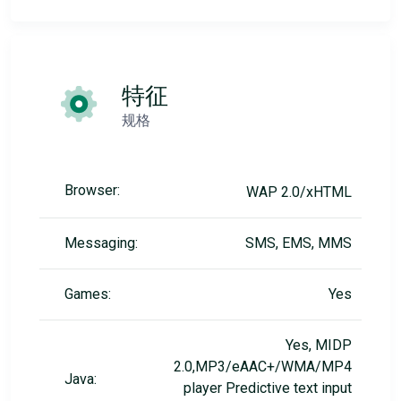
特征
规格
Browser:
WAP 2.0/xHTML
Messaging:
SMS, EMS, MMS
Games:
Yes
Yes, MIDP
2.0,MP3/eAAC+/WMA/MP4
Java:
player Predictive text input