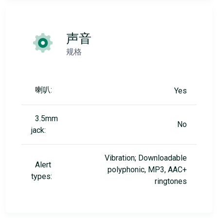
声音
规格
喇叭:
Yes
3.5mm
No
jack:
Vibration; Downloadable
Alert
polyphonic, MP3, AAC+
types:
ringtones