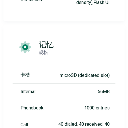
density),Flash UI
记忆
规格
卡槽:
microSD (dedicated slot)
Internal:
56MB
Phonebook:
1000 entries
40 dialed, 40 received, 40
Call