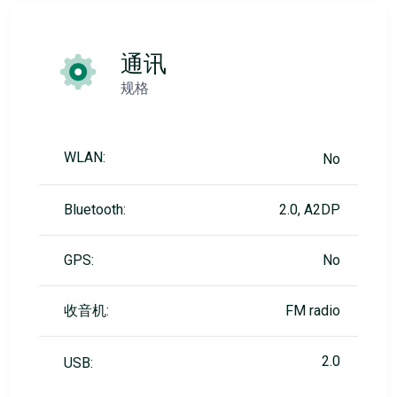
通讯
规格
WLAN:
No
Bluetooth:
2.0, A2DP
GPS:
No
收音机:
FM radio
2.0
USB: