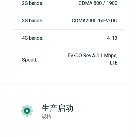
2G bands:
CDMA 800 / 1900
3G bands:
CDMA2000 1xEV-DO
4G bands:
4, 13
EV-DO Rev.A 3.1 Mbps,
Speed:
LTE
生产启动
规格