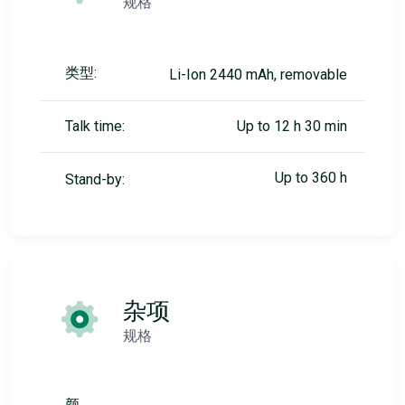
规格
类型:
Li-Ion 2440 mAh, removable
Talk time:
Up to 12 h 30 min
Up to 360 h
Stand-by:
杂项
规格
颜