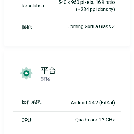
540 x 960 pixels, 16:9 ratio
Resolution:
(~234 ppi density)
Corning Gorilla Glass 3
保护:
平台
规格
操作系统:
Android 4.4.2 (KitKat)
Quad-core 1.2 GHz
CPU: