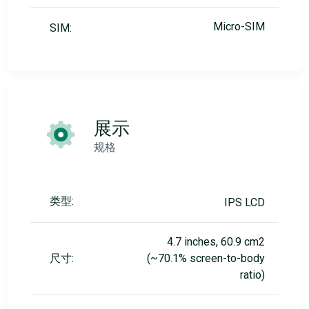
Micro-SIM
SIM:
展示
规格
类型:
IPS LCD
4.7 inches, 60.9 cm2
尺寸:
(~70.1% screen-to-body
ratio)