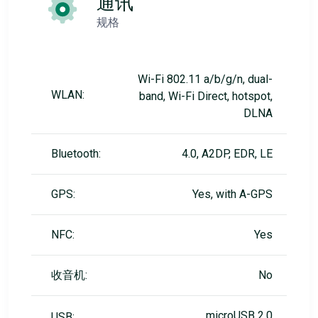
通讯
规格
Wi-Fi 802.11 a/b/g/n, dual-
WLAN:
band, Wi-Fi Direct, hotspot,
DLNA
Bluetooth:
4.0, A2DP, EDR, LE
GPS:
Yes, with A-GPS
NFC:
Yes
收音机:
No
microUSB 2.0
USB: