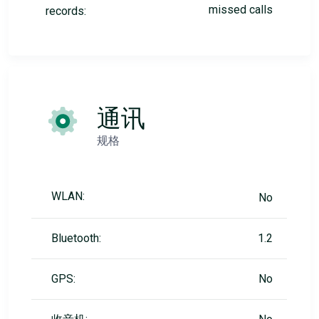
missed calls
records:
通讯
规格
WLAN:
No
Bluetooth:
1.2
GPS:
No