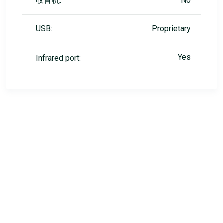
收音机:
No
USB:
Proprietary
Yes
Infrared port: