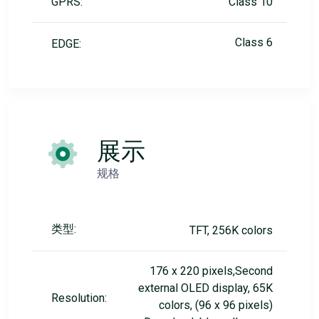
GPRS:
Class 10
Class 6
EDGE:
展示
规格
类型:
TFT, 256K colors
176 x 220 pixels,Second
external OLED display, 65K
Resolution:
colors, (96 x 96 pixels)