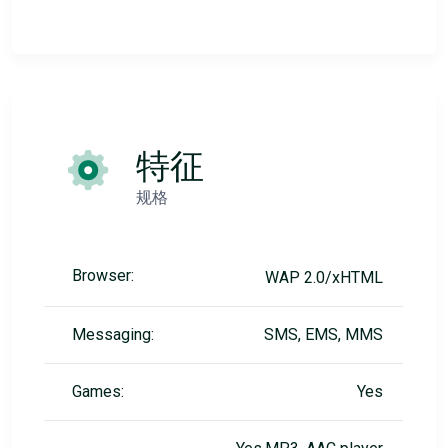
特征
规格
Browser:
WAP 2.0/xHTML
Messaging:
SMS, EMS, MMS
Games:
Yes