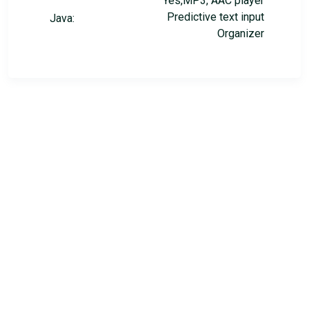
Yes,MP3, AAC player
Predictive text input
Java:
Organizer