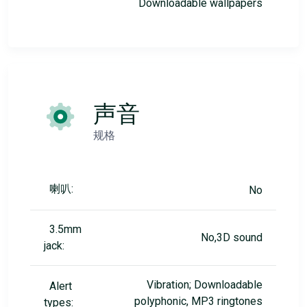
Downloadable wallpapers
声音
规格
喇叭:
No
3.5mm
No,3D sound
jack:
Vibration; Downloadable
Alert
polyphonic, MP3 ringtones
types: