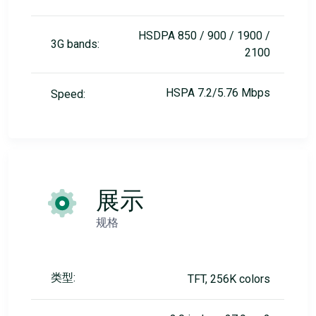
HSDPA 850 / 900 / 1900 /
3G bands:
2100
HSPA 7.2/5.76 Mbps
Speed:
展示
规格
类型:
TFT, 256K colors