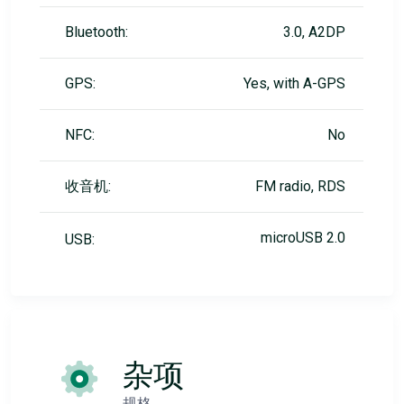
Bluetooth:
3.0, A2DP
GPS:
Yes, with A-GPS
NFC:
No
收音机:
FM radio, RDS
microUSB 2.0
USB:
杂项
规格