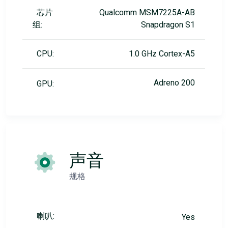
芯片
Qualcomm MSM7225A-AB
组:
Snapdragon S1
CPU:
1.0 GHz Cortex-A5
Adreno 200
GPU:
声音
规格
喇叭:
Yes