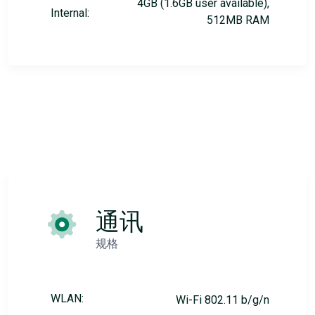
4GB (1.6GB user available),
Internal:
512MB RAM
通讯
规格
WLAN:
Wi-Fi 802.11 b/g/n