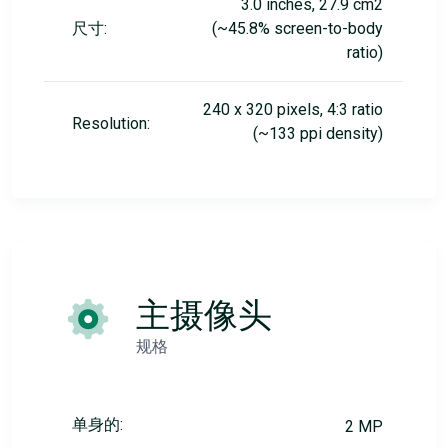
3.0 inches, 27.9 cm2
尺寸:
(~45.8% screen-to-body
ratio)
240 x 320 pixels, 4:3 ratio
Resolution:
(~133 ppi density)
主摄像头
规格
单身的:
2 MP