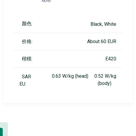
颜色:
Black, White
价格:
About 60 EUR
楷模:
E420
0.63 W/kg (head) 0.52 W/kg
SAR
(body)
EU: