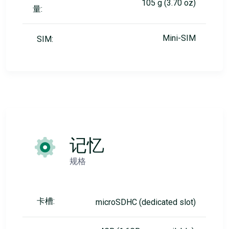
105 g (3.70 oz)
量:
Mini-SIM
SIM:
记忆
规格
卡槽:
microSDHC (dedicated slot)