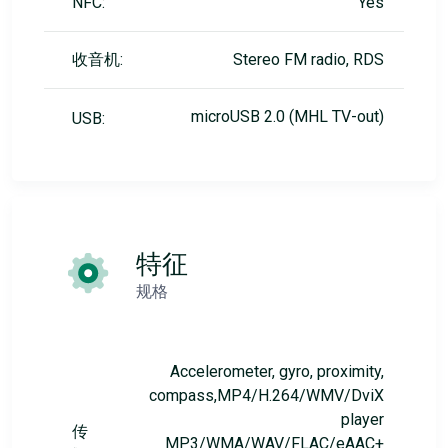
NFC:
Yes
收音机:
Stereo FM radio, RDS
microUSB 2.0 (MHL TV-out)
USB:
特征
规格
Accelerometer, gyro, proximity,
compass,MP4/H.264/WMV/DviX
player
传
MP3/WMA/WAV/FLAC/eAAC+