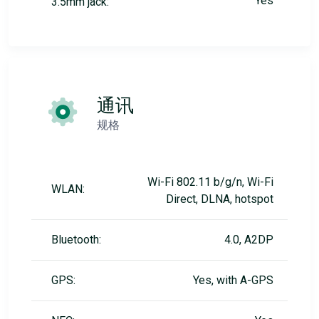
Yes
3.5mm jack:
通讯
规格
Wi-Fi 802.11 b/g/n, Wi-Fi
WLAN:
Direct, DLNA, hotspot
Bluetooth:
4.0, A2DP
GPS:
Yes, with A-GPS