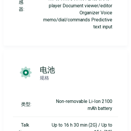
感
player Document viewer/editor
器:
Organizer Voice
memo/dial/commands Predictive
text input
电池
规格
Non-removable Li-Ion 2100
类型:
mAh battery
Talk
Up to 16 h 30 min (2G) / Up to