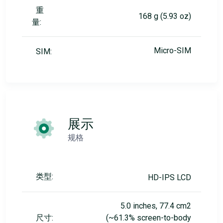
重
168 g (5.93 oz)
量:
Micro-SIM
SIM:
展示
规格
类型:
HD-IPS LCD
5.0 inches, 77.4 cm2
尺寸:
(~61.3% screen-to-body