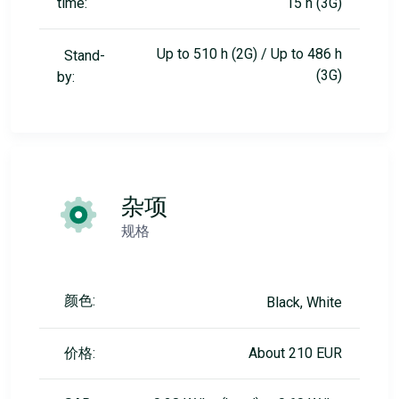
time:
15 h (3G)
Up to 510 h (2G) / Up to 486 h
Stand-
(3G)
by:
杂项
规格
颜色:
Black, White
价格:
About 210 EUR