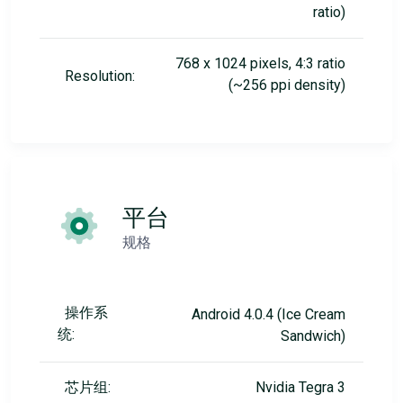
ratio)
768 x 1024 pixels, 4:3 ratio
Resolution:
(~256 ppi density)
平台
规格
操作系
Android 4.0.4 (Ice Cream
统:
Sandwich)
芯片组:
Nvidia Tegra 3