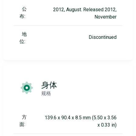
公
2012, August. Released 2012,
布:
November
地
Discontinued
位:
身体
规格
方
139.6 x 90.4 x 8.5 mm (5.50 x 3.56
面:
x 0.33 in)