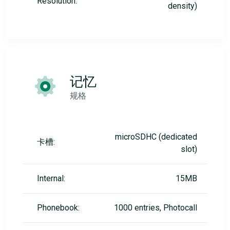
Resolution:
density)
记忆
规格
microSDHC (dedicated
卡槽:
slot)
Internal:
15MB
Phonebook:
1000 entries, Photocall