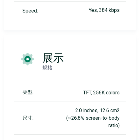
Yes, 384 kbps
Speed:
展示
规格
类型:
TFT, 256K colors
2.0 inches, 12.6 cm2
尺寸:
(~26.8% screen-to-body
ratio)