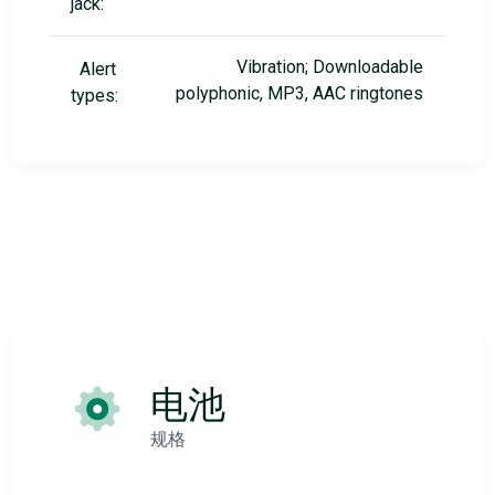
jack:
Vibration; Downloadable
Alert
polyphonic, MP3, AAC ringtones
types:
电池
规格