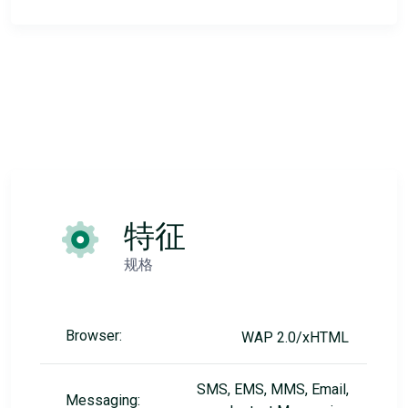
特征
规格
Browser:
WAP 2.0/xHTML
SMS, EMS, MMS, Email,
Messaging: