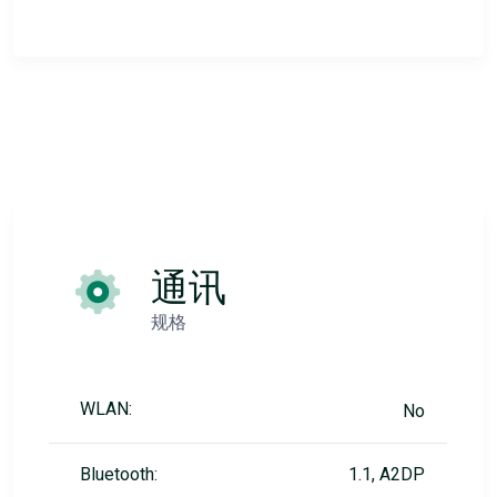
通讯
规格
WLAN:
No
Bluetooth:
1.1, A2DP