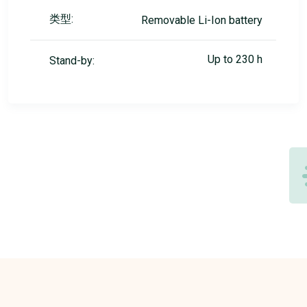
类型:
Removable Li-Ion battery
Up to 230 h
Stand-by: