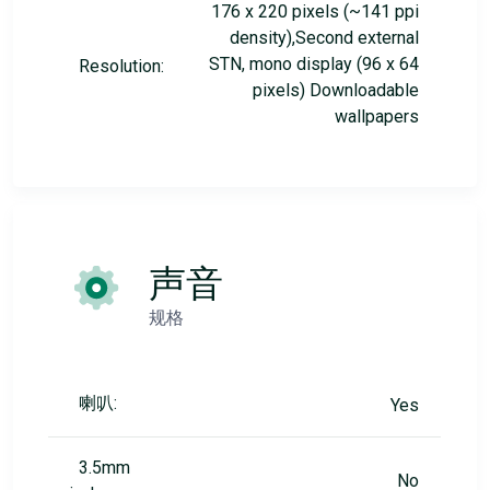
176 x 220 pixels (~141 ppi
density),Second external
STN, mono display (96 x 64
Resolution:
pixels) Downloadable
wallpapers
声音
规格
喇叭:
Yes
3.5mm
No