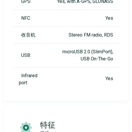
GPS:
Yes, with A-GPS, GLONASS
NFC:
Yes
收音机:
Stereo FM radio, RDS
microUSB 2.0 (SlimPort),
USB:
USB On-The-Go
Infrared
Yes
port:
特征