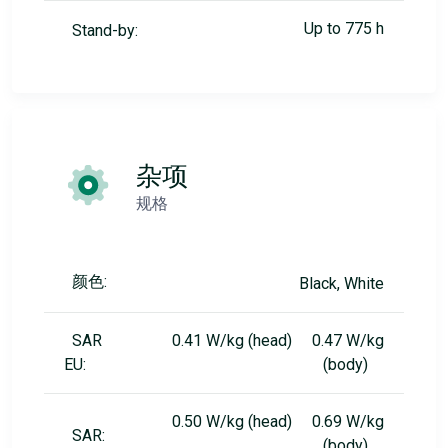
Up to 775 h
Stand-by:
杂项
规格
颜色:
Black, White
SAR
0.41 W/kg (head) 0.47 W/kg
EU:
(body)
0.50 W/kg (head) 0.69 W/kg
SAR:
(body)