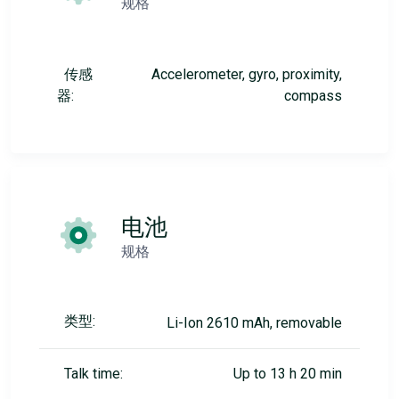
规格
传感
Accelerometer, gyro, proximity,
器:
compass
电池
规格
类型:
Li-Ion 2610 mAh, removable
Talk time:
Up to 13 h 20 min