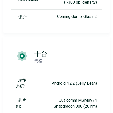
(~308 ppi density)
Corning Gorilla Glass 2
保护:
平台
规格
操作
Android 4.2.2 (Jelly Bean)
系统:
芯片
Qualcomm MSM8974
组:
Snapdragon 800 (28 nm)