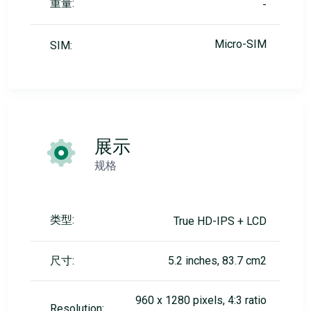
重量:
-
Micro-SIM
SIM:
展示
规格
类型:
True HD-IPS + LCD
尺寸:
5.2 inches, 83.7 cm2
960 x 1280 pixels, 4:3 ratio
Resolution: