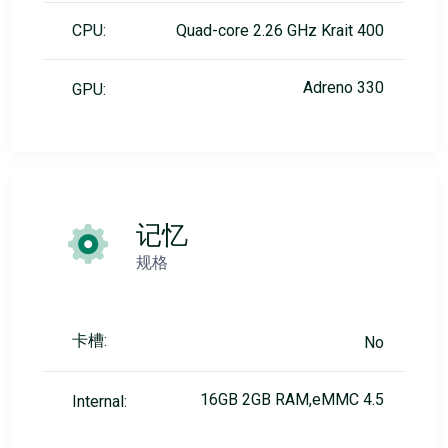
CPU:
Quad-core 2.26 GHz Krait 400
Adreno 330
GPU:
记忆
规格
卡槽:
No
16GB 2GB RAM,eMMC 4.5
Internal: