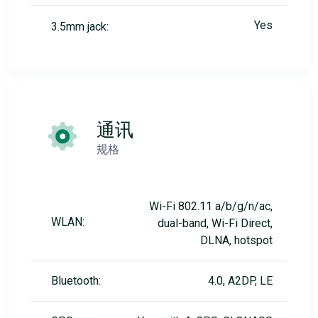
Yes
3.5mm jack:
通讯
规格
Wi-Fi 802.11 a/b/g/n/ac,
WLAN:
dual-band, Wi-Fi Direct,
DLNA, hotspot
Bluetooth:
4.0, A2DP, LE