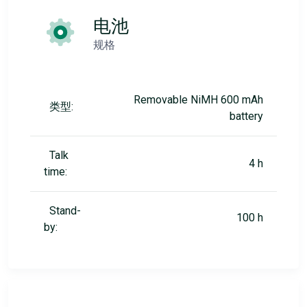
电池
规格
Removable NiMH 600 mAh
类型:
battery
Talk
4 h
time:
Stand-
100 h
by: