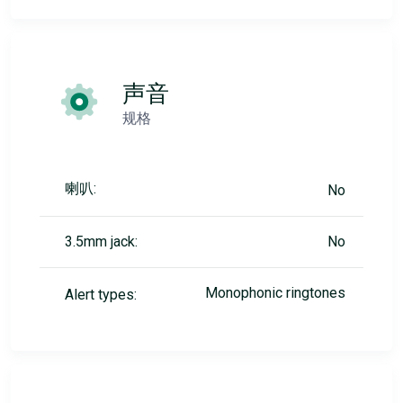
声音
规格
喇叭:
No
3.5mm jack:
No
Monophonic ringtones
Alert types: