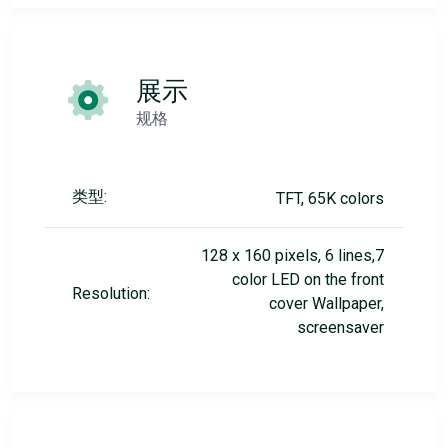
展示
规格
类型:
TFT, 65K colors
128 x 160 pixels, 6 lines,7
color LED on the front
Resolution:
cover Wallpaper,
screensaver