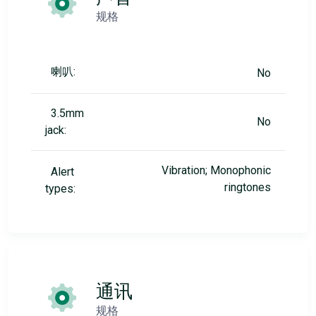
规格
喇叭:
No
3.5mm
No
jack:
Vibration; Monophonic
Alert
ringtones
types:
通讯
规格