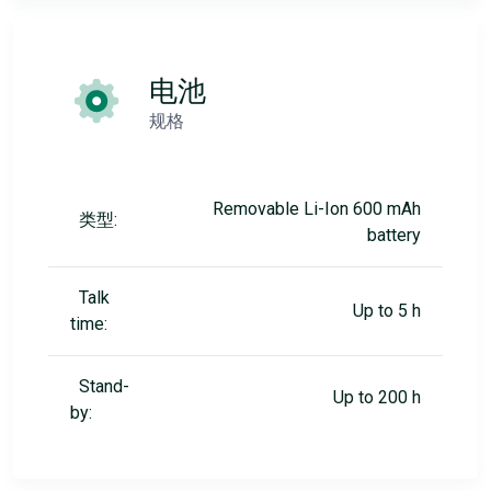
电池
规格
Removable Li-Ion 600 mAh
类型:
battery
Talk
Up to 5 h
time:
Stand-
Up to 200 h
by: