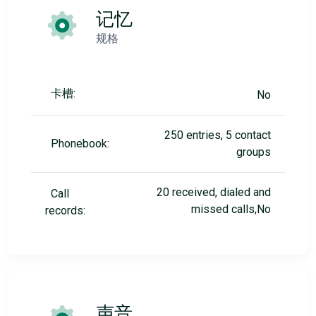
记忆
规格
卡槽:
No
250 entries, 5 contact
Phonebook:
groups
20 received, dialed and
Call
missed calls,No
records:
声音