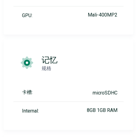
Mali-400MP2
GPU:
记忆
规格
卡槽:
microSDHC
8GB 1GB RAM
Internal: