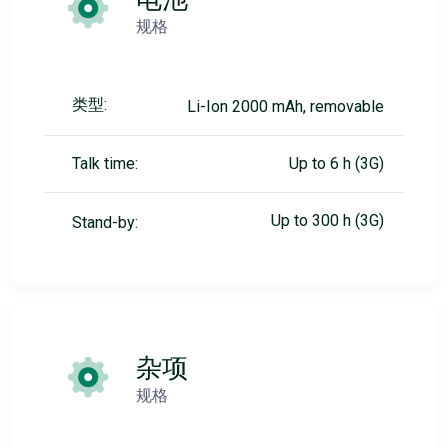
规格
类型:
Li-Ion 2000 mAh, removable
Talk time:
Up to 6 h (3G)
Up to 300 h (3G)
Stand-by:
杂项
规格