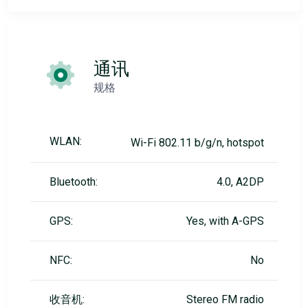
通讯
规格
WLAN:
Wi-Fi 802.11 b/g/n, hotspot
Bluetooth:
4.0, A2DP
GPS:
Yes, with A-GPS
NFC:
No
收音机:
Stereo FM radio