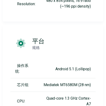
480 x 854 pixels, 16:9 ratio
Resolution:
(~196 ppi density)
平台
规格
操作系
Android 5.1 (Lollipop)
统:
芯片组:
Mediatek MT6580M (28 nm)
Quad-core 1.3 GHz Cortex-
CPU:
A7