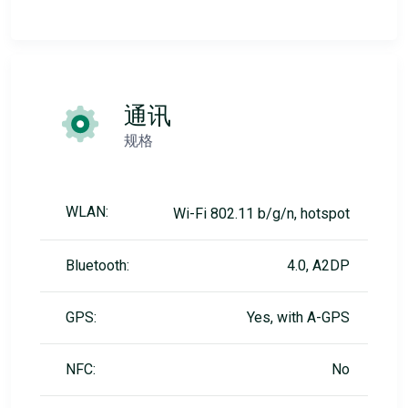
通讯
规格
WLAN:
Wi-Fi 802.11 b/g/n, hotspot
Bluetooth:
4.0, A2DP
GPS:
Yes, with A-GPS
NFC:
No