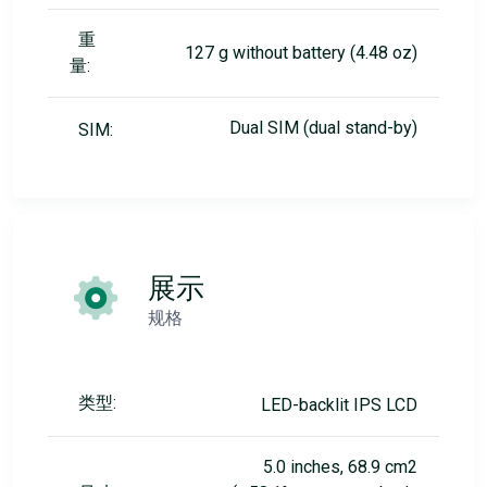
重
127 g without battery (4.48 oz)
量:
Dual SIM (dual stand-by)
SIM:
展示
规格
类型:
LED-backlit IPS LCD
5.0 inches, 68.9 cm2