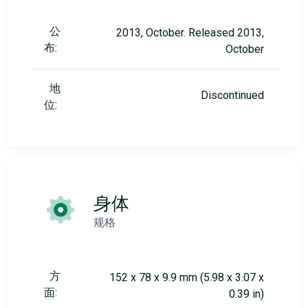
公
2013, October. Released 2013,
布:
October
地
Discontinued
位:
身体
规格
方
152 x 78 x 9.9 mm (5.98 x 3.07 x
面:
0.39 in)