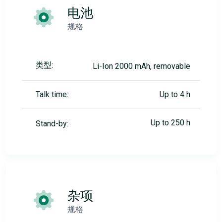
电池
规格
类型:
Li-Ion 2000 mAh, removable
Talk time:
Up to 4 h
Up to 250 h
Stand-by:
杂项
规格