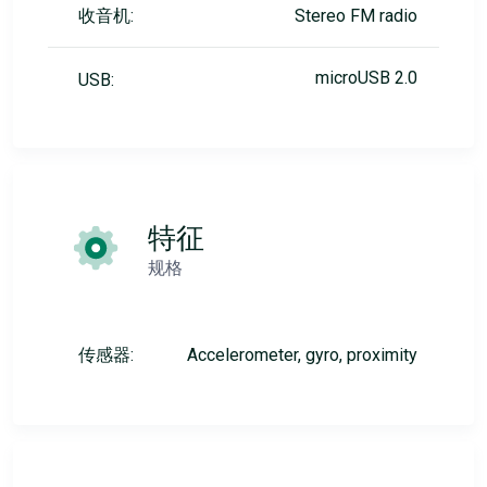
收音机:
Stereo FM radio
microUSB 2.0
USB:
特征
规格
传感器:
Accelerometer, gyro, proximity