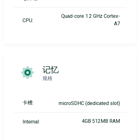
Quad-core 1.2 GHz Cortex-
CPU:
A7
记忆
规格
卡槽:
microSDHC (dedicated slot)
4GB 512MB RAM
Internal: