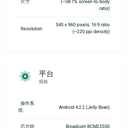
尺寸:
(~58.1% screen-to-body
ratio)
540 x 960 pixels, 16:9 ratio
Resolution:
(~220 ppi density)
平台
规格
操作系
Android 4.2.2 (Jelly Bean)
统:
芯片组:
Broadcom BCM23550