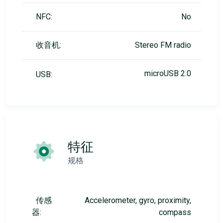
NFC:
No
收音机:
Stereo FM radio
microUSB 2.0
USB:
特征
规格
传感
Accelerometer, gyro, proximity,
器:
compass