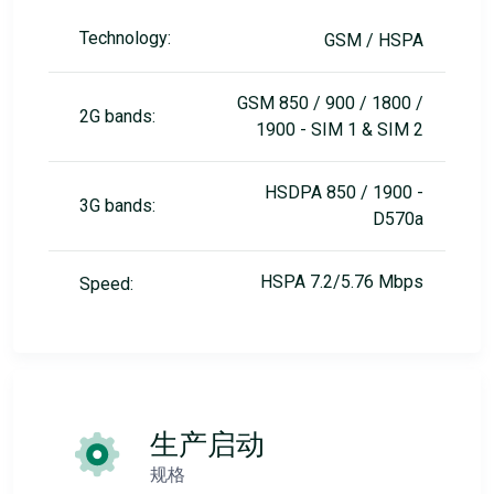
Technology:
GSM / HSPA
GSM 850 / 900 / 1800 /
2G bands:
1900 - SIM 1 & SIM 2
HSDPA 850 / 1900 -
3G bands:
D570a
HSPA 7.2/5.76 Mbps
Speed:
生产启动
规格