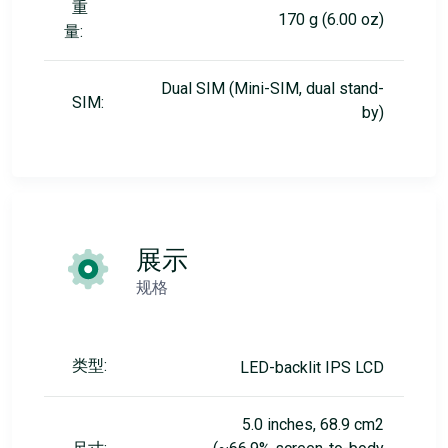
重
170 g (6.00 oz)
量:
Dual SIM (Mini-SIM, dual stand-
SIM:
by)
展示
规格
类型:
LED-backlit IPS LCD
5.0 inches, 68.9 cm2