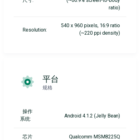
尺寸:
(~66.9% screen-to-body
ratio)
540 x 960 pixels, 16:9 ratio
Resolution:
(~220 ppi density)
平台
规格
操作
Android 4.1.2 (Jelly Bean)
系统:
芯片
Qualcomm MSM8225Q