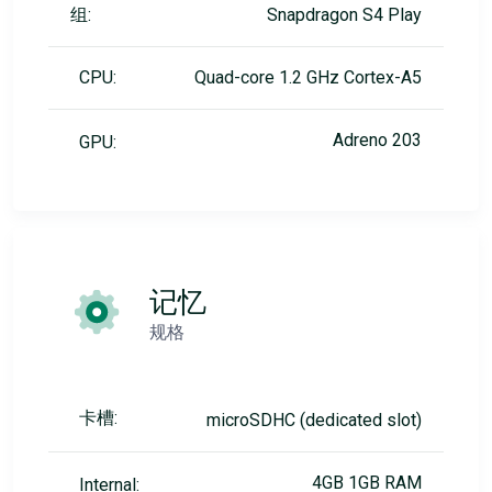
组:
Snapdragon S4 Play
CPU:
Quad-core 1.2 GHz Cortex-A5
Adreno 203
GPU:
记忆
规格
卡槽:
microSDHC (dedicated slot)
4GB 1GB RAM
Internal: