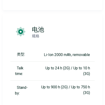
电池
规格
类型:
Li-Ion 2000 mAh, removable
Talk
Up to 24 h (2G) / Up to 10 h
time:
(3G)
Up to 900 h (2G) / Up to 750 h
Stand-
(3G)
by: