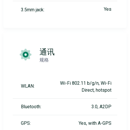
Yes
3.5mm jack:
通讯
规格
Wi-Fi 802.11 b/g/n, Wi-Fi
WLAN:
Direct, hotspot
Bluetooth:
3.0, A2DP
GPS:
Yes, with A-GPS