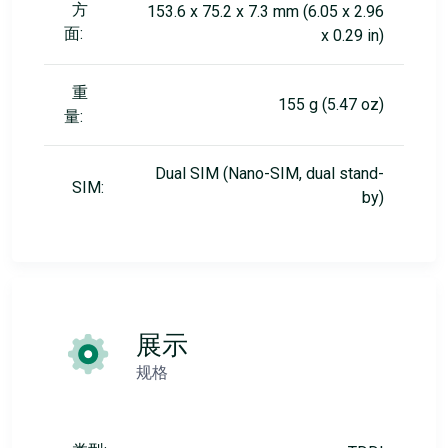
方
153.6 x 75.2 x 7.3 mm (6.05 x 2.96
面:
x 0.29 in)
重
155 g (5.47 oz)
量:
Dual SIM (Nano-SIM, dual stand-
SIM:
by)
展示
规格