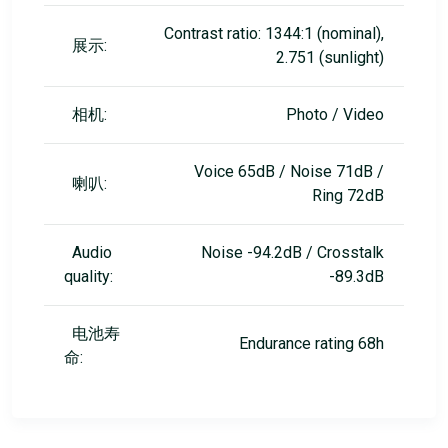
Contrast ratio: 1344:1 (nominal),
展示:
2.751 (sunlight)
相机:
Photo / Video
Voice 65dB / Noise 71dB /
喇叭:
Ring 72dB
Audio
Noise -94.2dB / Crosstalk
quality:
-89.3dB
电池寿
Endurance rating 68h
命: