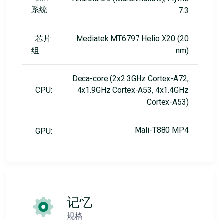
系统:
7.3
芯片
Mediatek MT6797 Helio X20 (20
组:
nm)
Deca-core (2x2.3GHz Cortex-A72,
CPU:
4x1.9GHz Cortex-A53, 4x1.4GHz
Cortex-A53)
Mali-T880 MP4
GPU:
记忆
规格