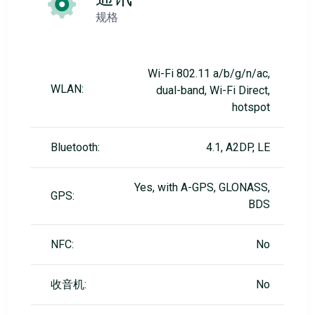
规格
Wi-Fi 802.11 a/b/g/n/ac,
WLAN:
dual-band, Wi-Fi Direct,
hotspot
Bluetooth:
4.1, A2DP, LE
Yes, with A-GPS, GLONASS,
GPS:
BDS
NFC:
No
收音机:
No