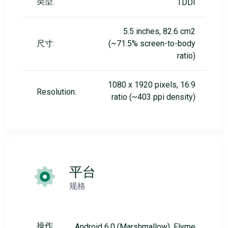
类型:
TDDI
5.5 inches, 82.6 cm2
尺寸:
(~71.5% screen-to-body
ratio)
1080 x 1920 pixels, 16:9
Resolution:
ratio (~403 ppi density)
平台
规格
操作
Android 6.0 (Marshmallow), Flyme