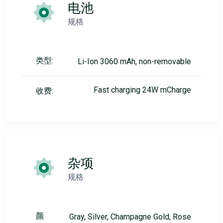
电池
规格
类型:
Li-Ion 3060 mAh, non-removable
Fast charging 24W mCharge
收费:
杂项
规格
颜
Gray, Silver, Champagne Gold, Rose