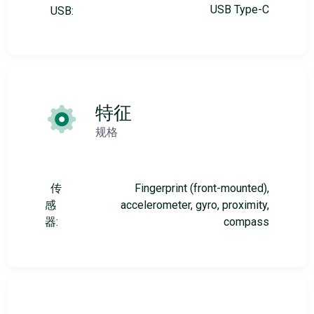
USB Type-C
USB:
特征
规格
传
Fingerprint (front-mounted),
感
accelerometer, gyro, proximity,
器:
compass