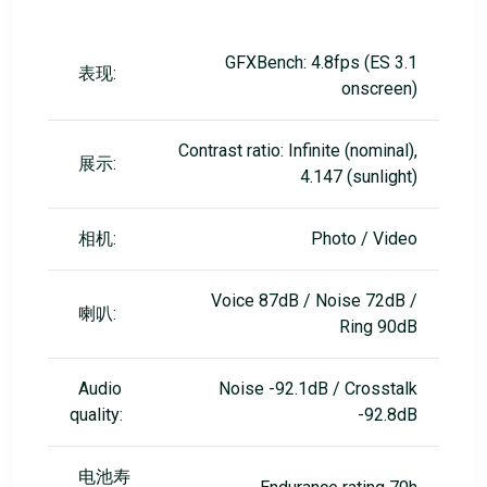
GFXBench: 4.8fps (ES 3.1
表现:
onscreen)
Contrast ratio: Infinite (nominal),
展示:
4.147 (sunlight)
相机:
Photo / Video
Voice 87dB / Noise 72dB /
喇叭:
Ring 90dB
Audio
Noise -92.1dB / Crosstalk
quality:
-92.8dB
电池寿