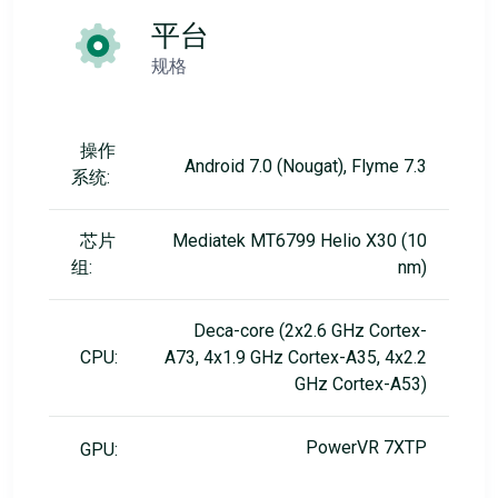
平台
规格
操作
Android 7.0 (Nougat), Flyme 7.3
系统:
芯片
Mediatek MT6799 Helio X30 (10
组:
nm)
Deca-core (2x2.6 GHz Cortex-
CPU:
A73, 4x1.9 GHz Cortex-A35, 4x2.2
GHz Cortex-A53)
PowerVR 7XTP
GPU: