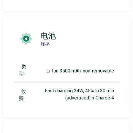
电池
规格
类
Li-Ion 3500 mAh, non-removable
型:
Fast charging 24W, 45% in 30 min
收
(advertised) mCharge 4
费: