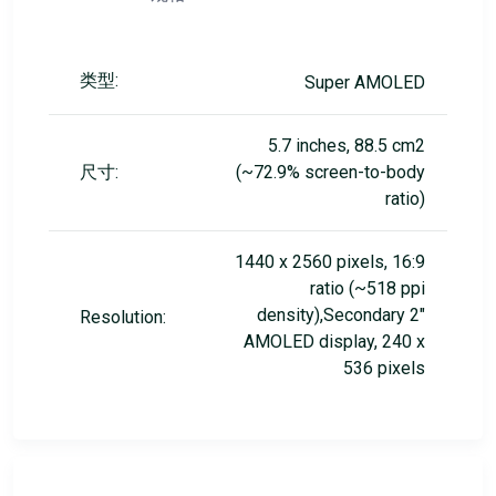
类型:
Super AMOLED
5.7 inches, 88.5 cm2
尺寸:
(~72.9% screen-to-body
ratio)
1440 x 2560 pixels, 16:9
ratio (~518 ppi
density),Secondary 2"
Resolution:
AMOLED display, 240 x
536 pixels