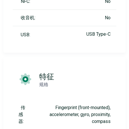
NFC:
No
收音机:
No
USB Type-C
USB:
特征
规格
传
Fingerprint (front-mounted),
感
accelerometer, gyro, proximity,
器:
compass