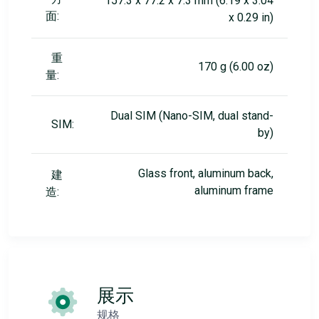
157.3 x 77.2 x 7.3 mm (6.19 x 3.04
面:
x 0.29 in)
重
170 g (6.00 oz)
量:
Dual SIM (Nano-SIM, dual stand-
SIM:
by)
Glass front, aluminum back,
建
aluminum frame
造:
展示
规格