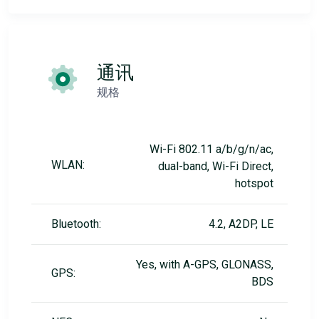
通讯
规格
Wi-Fi 802.11 a/b/g/n/ac,
WLAN:
dual-band, Wi-Fi Direct,
hotspot
Bluetooth:
4.2, A2DP, LE
Yes, with A-GPS, GLONASS,
GPS:
BDS