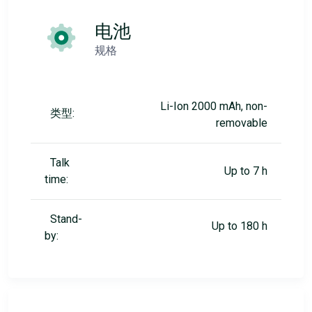
电池
规格
Li-Ion 2000 mAh, non-
类型:
removable
Talk
Up to 7 h
time:
Stand-
Up to 180 h
by: