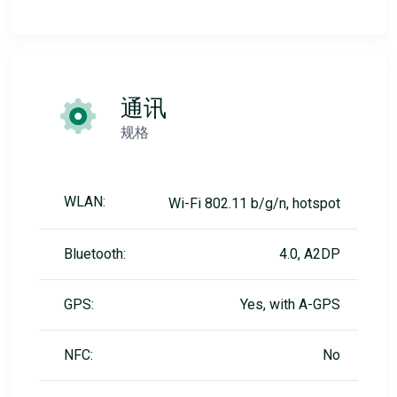
通讯
规格
WLAN:
Wi-Fi 802.11 b/g/n, hotspot
Bluetooth:
4.0, A2DP
GPS:
Yes, with A-GPS
NFC:
No