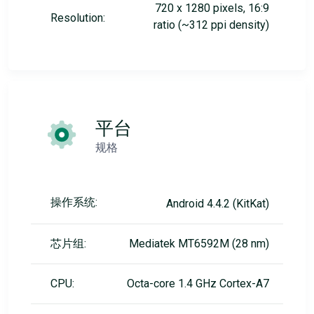
720 x 1280 pixels, 16:9
Resolution:
ratio (~312 ppi density)
平台
规格
操作系统:
Android 4.4.2 (KitKat)
芯片组:
Mediatek MT6592M (28 nm)
CPU:
Octa-core 1.4 GHz Cortex-A7