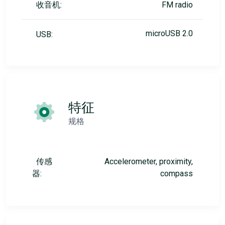
收音机:
FM radio
microUSB 2.0
USB:
特征
规格
传感
Accelerometer, proximity,
器:
compass