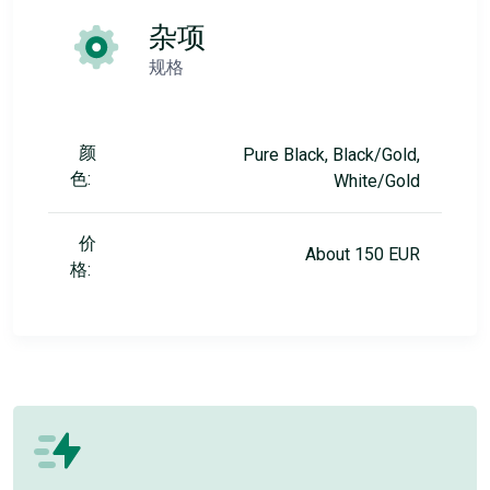
杂项
规格
颜
Pure Black, Black/Gold,
色:
White/Gold
价
About 150 EUR
格: