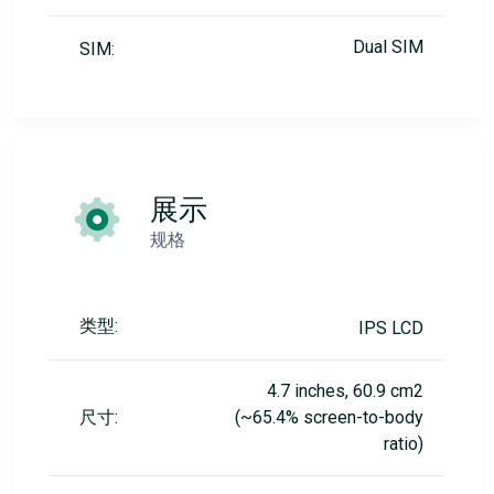
Dual SIM
SIM:
展示
规格
类型:
IPS LCD
4.7 inches, 60.9 cm2
尺寸:
(~65.4% screen-to-body
ratio)