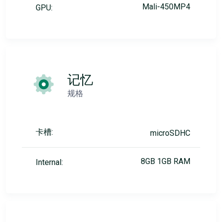
Mali-450MP4
GPU:
记忆
规格
卡槽:
microSDHC
8GB 1GB RAM
Internal: