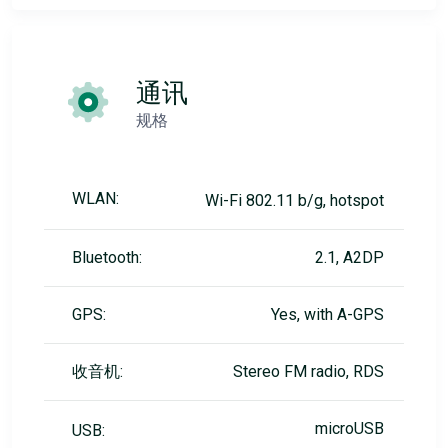
通讯
规格
WLAN:
Wi-Fi 802.11 b/g, hotspot
Bluetooth:
2.1, A2DP
GPS:
Yes, with A-GPS
收音机:
Stereo FM radio, RDS
microUSB
USB: