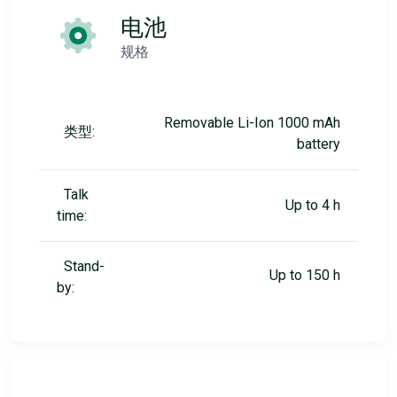
电池
规格
Removable Li-Ion 1000 mAh
类型:
battery
Talk
Up to 4 h
time:
Stand-
Up to 150 h
by: