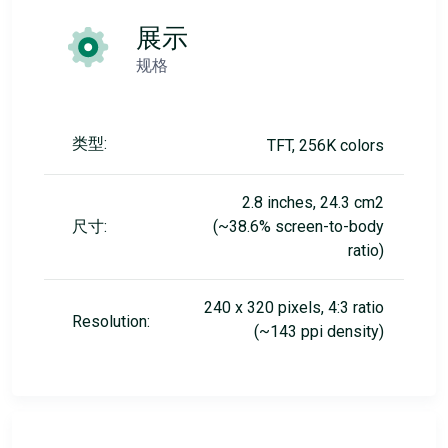
展示
规格
类型:
TFT, 256K colors
2.8 inches, 24.3 cm2
尺寸:
(~38.6% screen-to-body
ratio)
240 x 320 pixels, 4:3 ratio
Resolution:
(~143 ppi density)