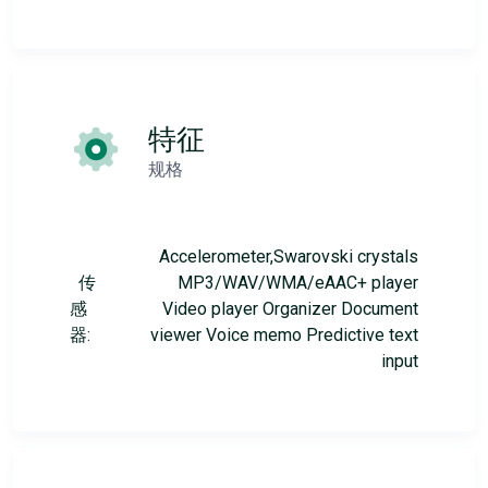
特征
规格
Accelerometer,Swarovski crystals
传
MP3/WAV/WMA/eAAC+ player
感
Video player Organizer Document
器:
viewer Voice memo Predictive text
input