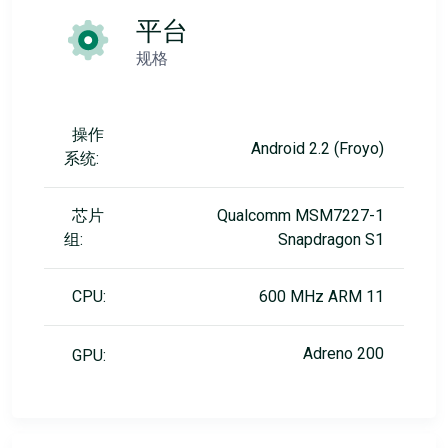
平台
规格
操作
Android 2.2 (Froyo)
系统:
芯片
Qualcomm MSM7227-1
组:
Snapdragon S1
CPU:
600 MHz ARM 11
Adreno 200
GPU: