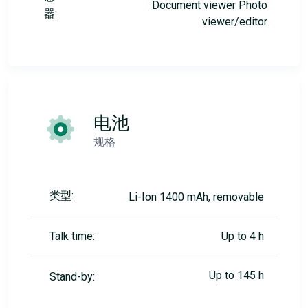
Document viewer Photo
器:
viewer/editor
电池
规格
类型:
Li-Ion 1400 mAh, removable
Talk time:
Up to 4 h
Up to 145 h
Stand-by: