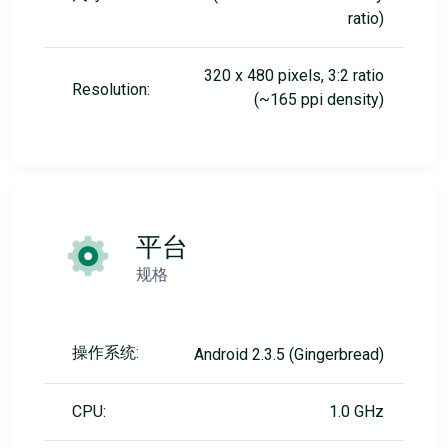
ratio)
320 x 480 pixels, 3:2 ratio
Resolution:
(~165 ppi density)
平台
规格
操作系统:
Android 2.3.5 (Gingerbread)
CPU:
1.0 GHz