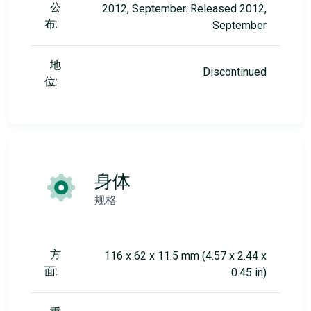
公
2012, September. Released 2012,
布:
September
地
Discontinued
位:
身体
规格
方
116 x 62 x 11.5 mm (4.57 x 2.44 x
面:
0.45 in)