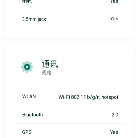
喇叭:
Yes
Yes
3.5mm jack:
通讯
规格
WLAN:
Wi-Fi 802.11 b/g/n, hotspot
Bluetooth:
2.0
GPS:
Yes