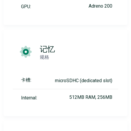
Adreno 200
GPU:
记忆
规格
卡槽:
microSDHC (dedicated slot)
512MB RAM, 256MB
Internal: