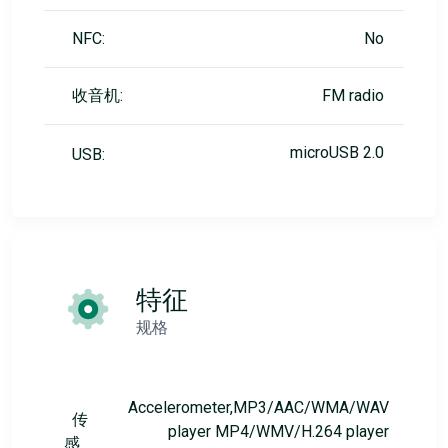
NFC:
No
收音机:
FM radio
microUSB 2.0
USB:
特征
规格
Accelerometer,MP3/AAC/WMA/WAV
传
player MP4/WMV/H.264 player
感