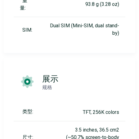
重
93.8 g (3.28 oz)
量:
Dual SIM (Mini-SIM, dual stand-
SIM:
by)
展示
规格
类型:
TFT, 256K colors
3.5 inches, 36.5 cm2
尺寸:
(~50.7% screen-to-body