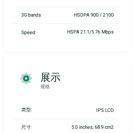
3G bands:
HSDPA 900 / 2100
HSPA 21.1/5.76 Mbps
Speed:
展示
规格
类型:
IPS LCD
尺寸:
5.0 inches, 68.9 cm2