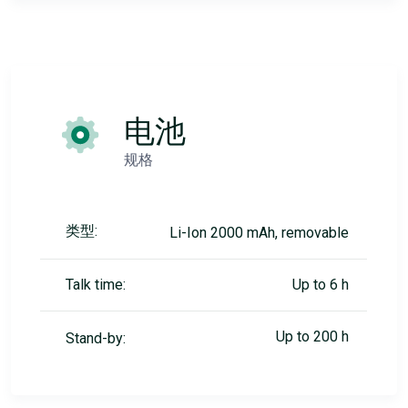
电池
规格
类型:
Li-Ion 2000 mAh, removable
Talk time:
Up to 6 h
Up to 200 h
Stand-by: