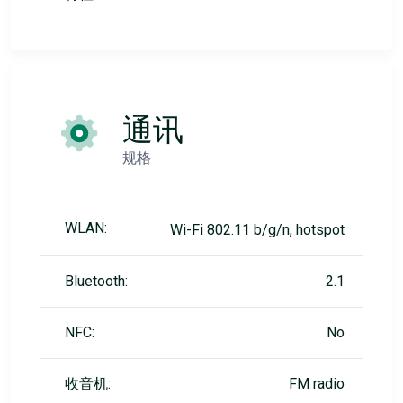
通讯
规格
WLAN:
Wi-Fi 802.11 b/g/n, hotspot
Bluetooth:
2.1
NFC:
No
收音机:
FM radio