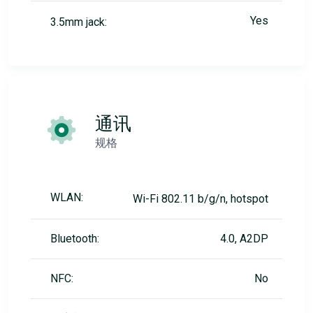
Yes
3.5mm jack:
通讯
规格
WLAN:
Wi-Fi 802.11 b/g/n, hotspot
Bluetooth:
4.0, A2DP
NFC:
No