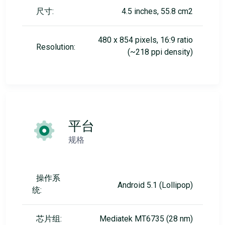
尺寸:
4.5 inches, 55.8 cm2
480 x 854 pixels, 16:9 ratio
Resolution:
(~218 ppi density)
平台
规格
操作系
Android 5.1 (Lollipop)
统:
芯片组:
Mediatek MT6735 (28 nm)