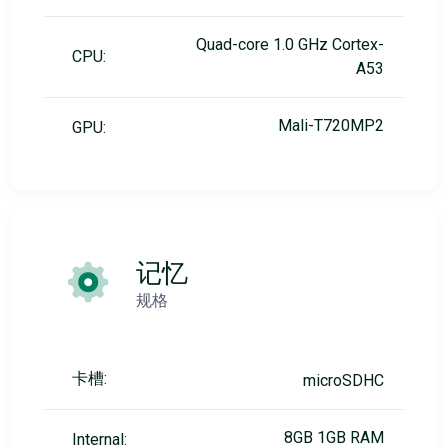
Quad-core 1.0 GHz Cortex-
CPU:
A53
Mali-T720MP2
GPU:
记忆
规格
卡槽:
microSDHC
8GB 1GB RAM
Internal: