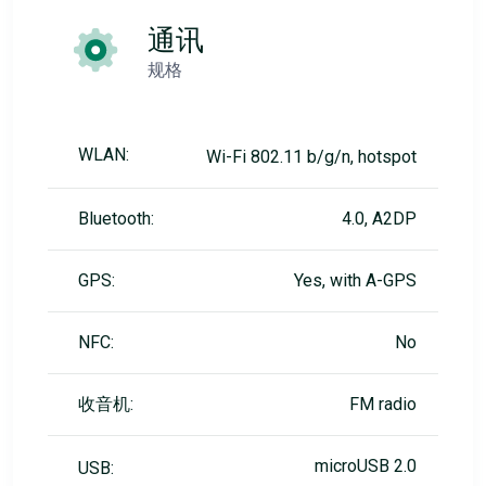
通讯
规格
WLAN:
Wi-Fi 802.11 b/g/n, hotspot
Bluetooth:
4.0, A2DP
GPS:
Yes, with A-GPS
NFC:
No
收音机:
FM radio
microUSB 2.0
USB: