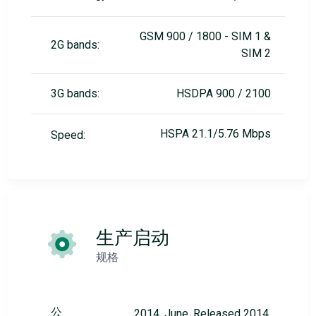
GSM 900 / 1800 - SIM 1 &
2G bands:
SIM 2
3G bands:
HSDPA 900 / 2100
HSPA 21.1/5.76 Mbps
Speed:
生产启动
规格
公
2014, June. Released 2014,