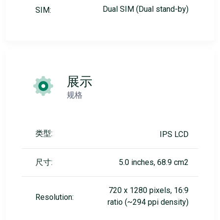
Dual SIM (Dual stand-by)
SIM:
展示
规格
类型:
IPS LCD
尺寸:
5.0 inches, 68.9 cm2
720 x 1280 pixels, 16:9
Resolution:
ratio (~294 ppi density)