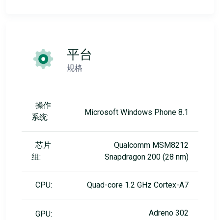
平台
规格
操作
Microsoft Windows Phone 8.1
系统:
芯片
Qualcomm MSM8212
组:
Snapdragon 200 (28 nm)
CPU:
Quad-core 1.2 GHz Cortex-A7
Adreno 302
GPU: