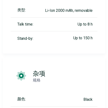
类型:
Li-Ion 2000 mAh, removable
Talk time:
Up to 8 h
Up to 150 h
Stand-by:
杂项
规格
颜色:
Black