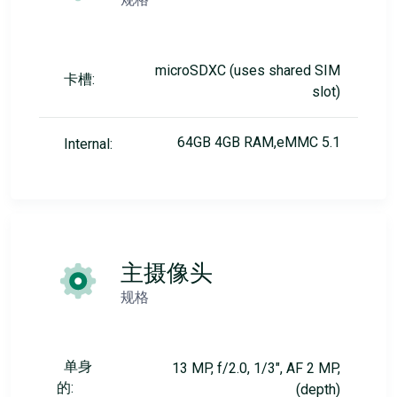
microSDXC (uses shared SIM
卡槽:
slot)
64GB 4GB RAM,eMMC 5.1
Internal:
主摄像头
规格
单身
13 MP, f/2.0, 1/3", AF 2 MP,
的:
(depth)