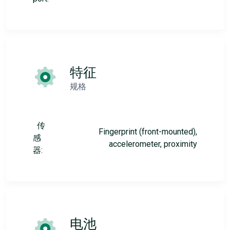
特征
规格
传
Fingerprint (front-mounted),
感
accelerometer, proximity
器:
电池