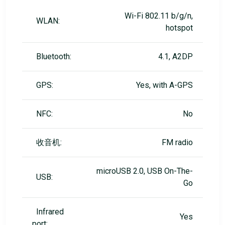
Wi-Fi 802.11 b/g/n,
WLAN:
hotspot
Bluetooth:
4.1, A2DP
GPS:
Yes, with A-GPS
NFC:
No
收音机:
FM radio
microUSB 2.0, USB On-The-
USB:
Go
Infrared
Yes
port: