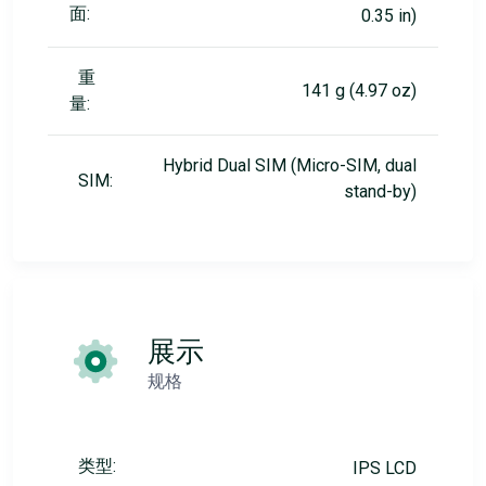
面:
0.35 in)
重
141 g (4.97 oz)
量:
Hybrid Dual SIM (Micro-SIM, dual
SIM:
stand-by)
展示
规格
类型:
IPS LCD