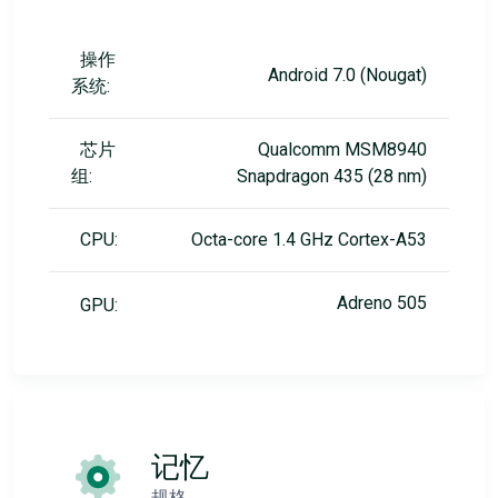
操作
Android 7.0 (Nougat)
系统:
芯片
Qualcomm MSM8940
组:
Snapdragon 435 (28 nm)
CPU:
Octa-core 1.4 GHz Cortex-A53
Adreno 505
GPU:
记忆
规格