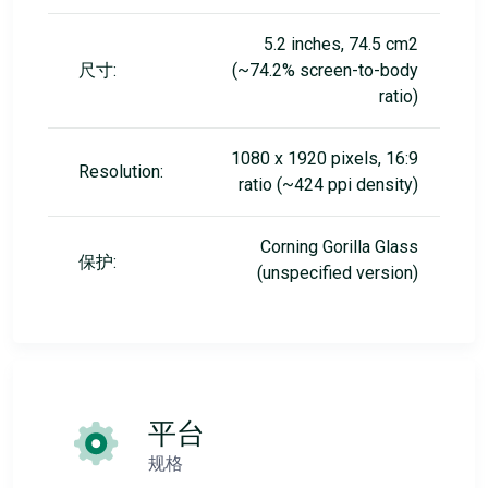
5.2 inches, 74.5 cm2
尺寸:
(~74.2% screen-to-body
ratio)
1080 x 1920 pixels, 16:9
Resolution:
ratio (~424 ppi density)
Corning Gorilla Glass
保护:
(unspecified version)
平台
规格