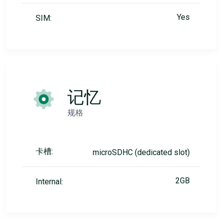
Yes
SIM:
记忆
规格
卡槽:
microSDHC (dedicated slot)
2GB
Internal: