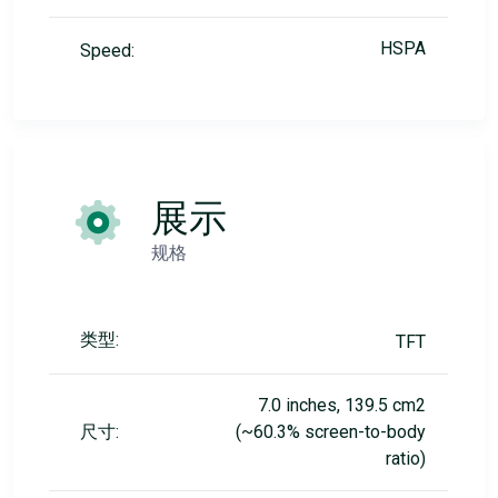
HSPA
Speed:
展示
规格
类型:
TFT
7.0 inches, 139.5 cm2
尺寸:
(~60.3% screen-to-body
ratio)