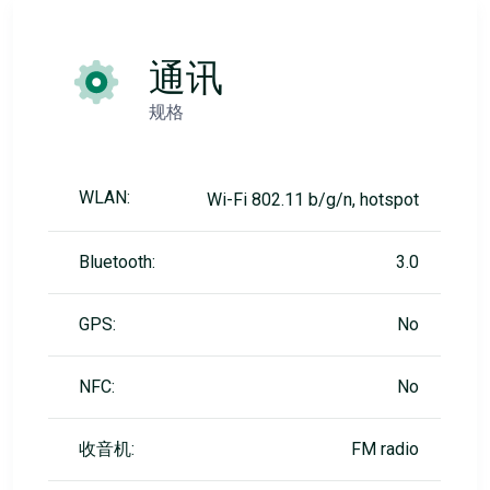
通讯
规格
WLAN:
Wi-Fi 802.11 b/g/n, hotspot
Bluetooth:
3.0
GPS:
No
NFC:
No
收音机:
FM radio