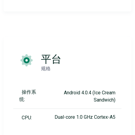
平台
规格
操作系
Android 4.0.4 (Ice Cream
统:
Sandwich)
Dual-core 1.0 GHz Cortex-A5
CPU: