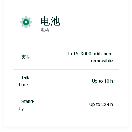
电池
规格
Li-Po 3000 mAh, non-
类型:
removable
Talk
Up to 10 h
time:
Stand-
Up to 224 h
by: