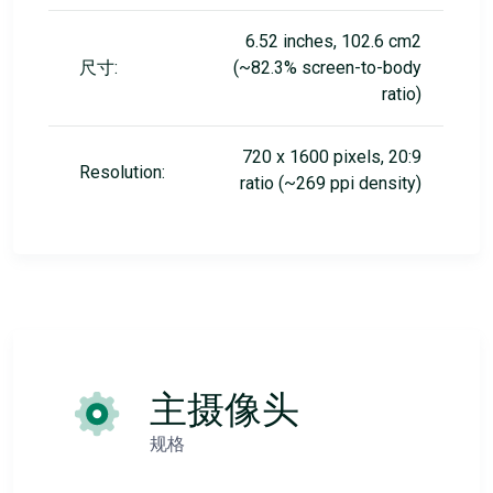
6.52 inches, 102.6 cm2
尺寸:
(~82.3% screen-to-body
ratio)
720 x 1600 pixels, 20:9
Resolution:
ratio (~269 ppi density)
主摄像头
规格