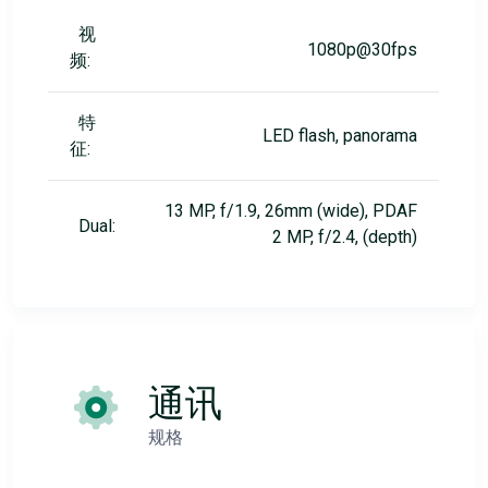
视
1080p@30fps
频:
特
LED flash, panorama
征:
13 MP, f/1.9, 26mm (wide), PDAF
Dual:
2 MP, f/2.4, (depth)
通讯
规格