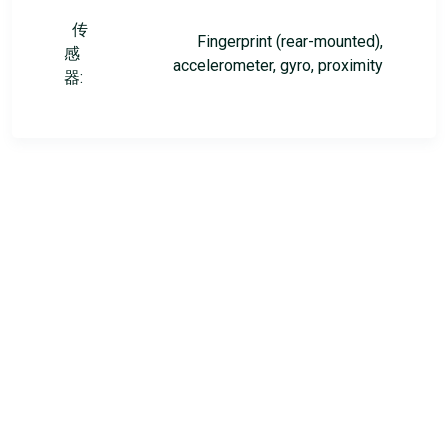
传
Fingerprint (rear-mounted),
感
accelerometer, gyro, proximity
器: