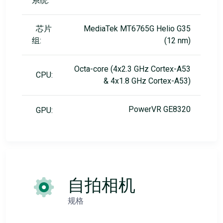
系统:
芯片
MediaTek MT6765G Helio G35
组:
(12 nm)
Octa-core (4x2.3 GHz Cortex-A53
CPU:
& 4x1.8 GHz Cortex-A53)
PowerVR GE8320
GPU:
自拍相机
规格