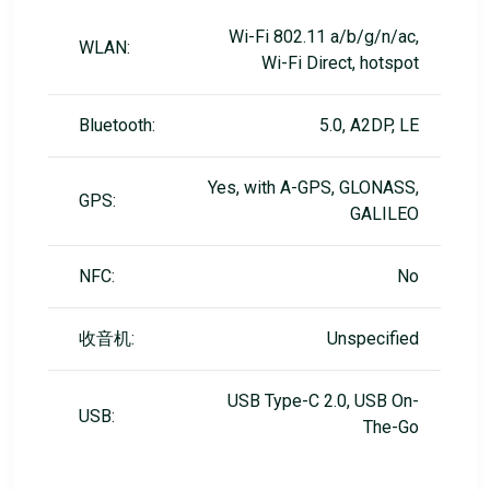
Wi-Fi 802.11 a/b/g/n/ac,
WLAN:
Wi-Fi Direct, hotspot
Bluetooth:
5.0, A2DP, LE
Yes, with A-GPS, GLONASS,
GPS:
GALILEO
NFC:
No
收音机:
Unspecified
USB Type-C 2.0, USB On-
USB:
The-Go