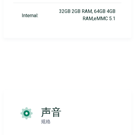
32GB 2GB RAM, 64GB 4GB
Internal:
RAM,eMMC 5.1
声音
规格