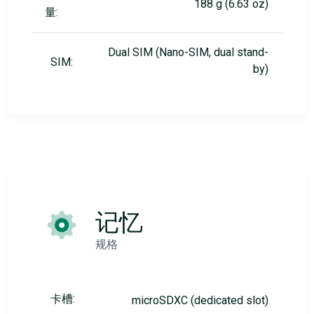
188 g (6.63 oz)
量:
Dual SIM (Nano-SIM, dual stand-
SIM:
by)
记忆
规格
卡槽:
microSDXC (dedicated slot)