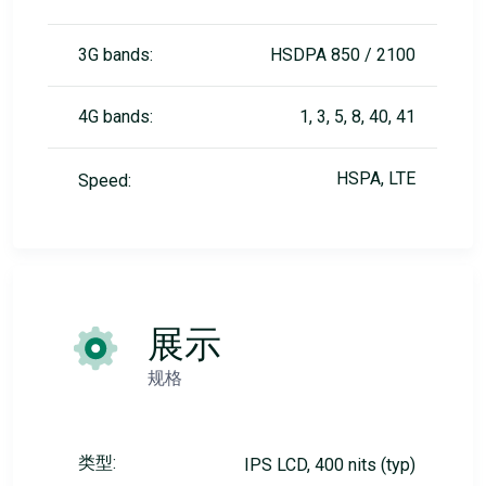
3G bands:
HSDPA 850 / 2100
4G bands:
1, 3, 5, 8, 40, 41
HSPA, LTE
Speed:
展示
规格
类型:
IPS LCD, 400 nits (typ)