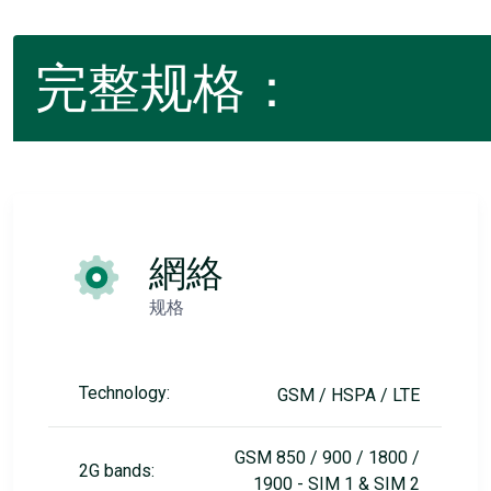
完整规格：
網絡
规格
Technology:
GSM / HSPA / LTE
GSM 850 / 900 / 1800 /
2G bands:
1900 - SIM 1 & SIM 2