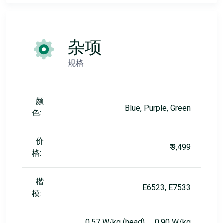
杂项
规格
颜
Blue, Purple, Green
色:
价
₹ 9,499
格:
楷
E6523, E7533
模:
0.57 W/kg (head) 0.90 W/kg