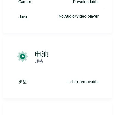
Games:
Downloadable
No,Audio/video player
Java:
电池
规格
类型:
Li-Ion, removable