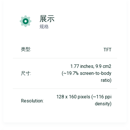
展示
规格
类型:
TFT
1.77 inches, 9.9 cm2
尺寸:
(~19.7% screen-to-body
ratio)
128 x 160 pixels (~116 ppi
Resolution:
density)