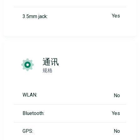
Yes
3.5mm jack:
通讯
规格
WLAN:
No
Bluetooth:
Yes
GPS:
No