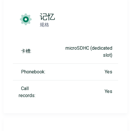
记忆
规格
microSDHC (dedicated
卡槽:
slot)
Phonebook:
Yes
Call
Yes
records: