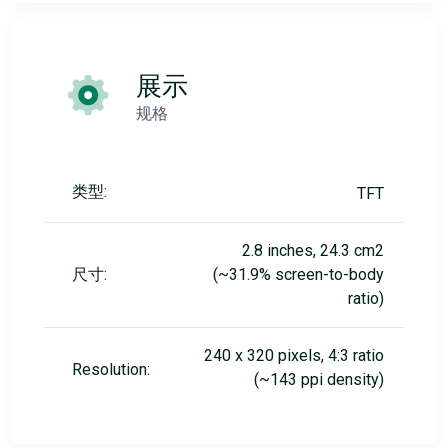
展示
规格
类型:
TFT
2.8 inches, 24.3 cm2
尺寸:
(~31.9% screen-to-body
ratio)
240 x 320 pixels, 4:3 ratio
Resolution:
(~143 ppi density)