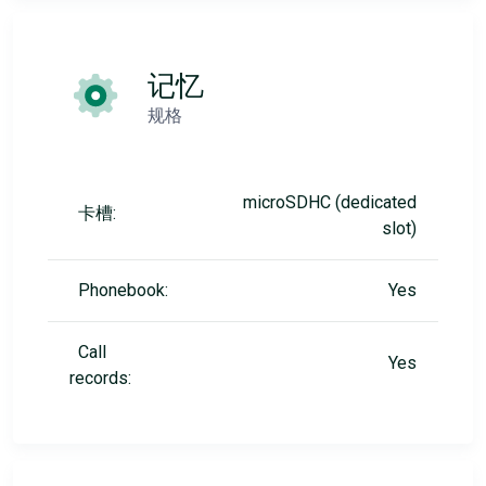
记忆
规格
microSDHC (dedicated
卡槽:
slot)
Phonebook:
Yes
Call
Yes
records: