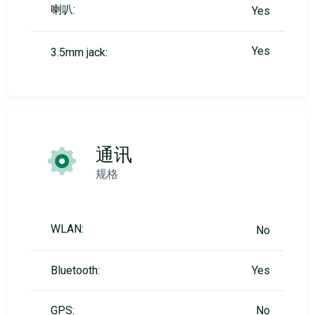
喇叭:
Yes
Yes
3.5mm jack:
通讯
规格
WLAN:
No
Bluetooth:
Yes
GPS:
No