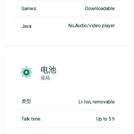
Games:
Downloadable
No,Audio/video player
Java:
电池
规格
类型:
Li-Ion, removable
Talk time:
Up to 5 h