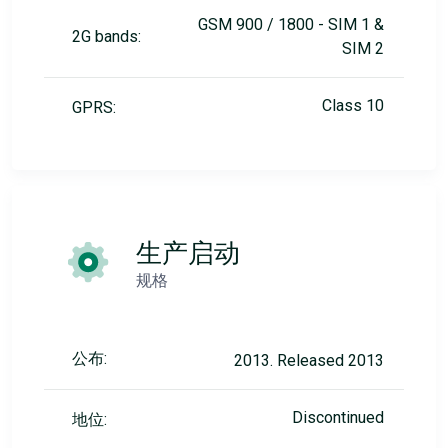
GSM 900 / 1800 - SIM 1 &
2G bands:
SIM 2
Class 10
GPRS:
生产启动
规格
公布:
2013. Released 2013
Discontinued
地位: