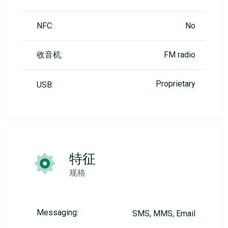
NFC:
No
收音机:
FM radio
Proprietary
USB:
特征
规格
Messaging:
SMS, MMS, Email