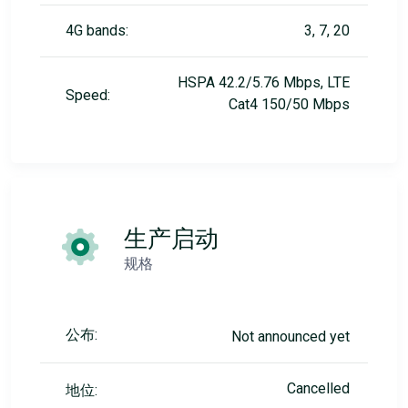
4G bands:
3, 7, 20
HSPA 42.2/5.76 Mbps, LTE
Speed:
Cat4 150/50 Mbps
生产启动
规格
公布:
Not announced yet
Cancelled
地位: