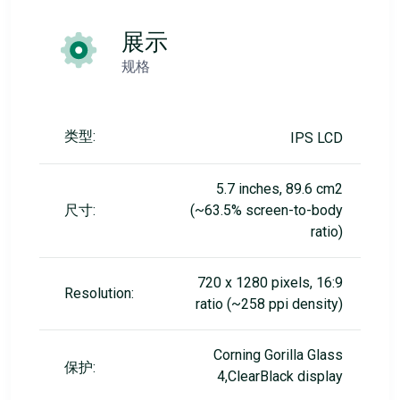
展示
规格
类型:
IPS LCD
5.7 inches, 89.6 cm2
尺寸:
(~63.5% screen-to-body
ratio)
720 x 1280 pixels, 16:9
Resolution:
ratio (~258 ppi density)
Corning Gorilla Glass
保护:
4,ClearBlack display