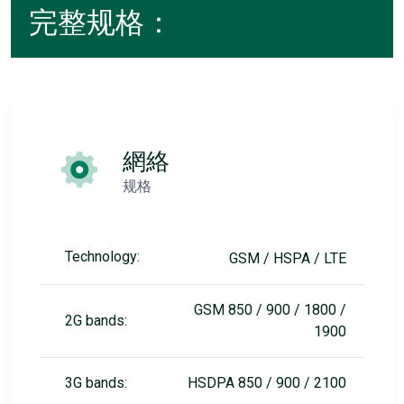
完整规格：
網絡
规格
Technology:
GSM / HSPA / LTE
GSM 850 / 900 / 1800 /
2G bands:
1900
3G bands:
HSDPA 850 / 900 / 2100