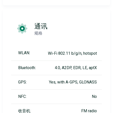
通讯
规格
WLAN:
Wi-Fi 802.11 b/g/n, hotspot
Bluetooth:
4.0, A2DP, EDR, LE, aptX
GPS:
Yes, with A-GPS, GLONASS
NFC:
No
收音机:
FM radio