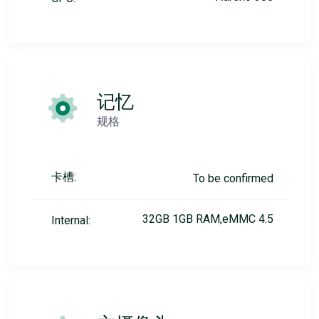
记忆
规格
卡槽:
To be confirmed
32GB 1GB RAM,eMMC 4.5
Internal: