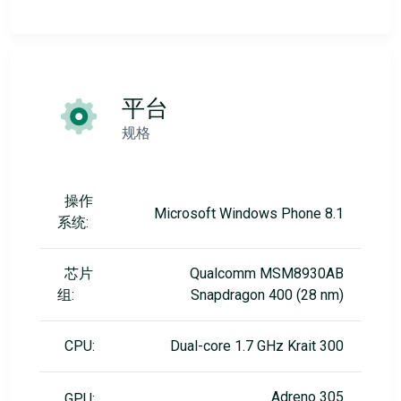
平台
规格
操作
Microsoft Windows Phone 8.1
系统:
芯片
Qualcomm MSM8930AB
组:
Snapdragon 400 (28 nm)
CPU:
Dual-core 1.7 GHz Krait 300
Adreno 305
GPU: