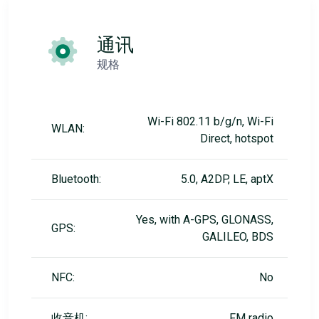
通讯
规格
Wi-Fi 802.11 b/g/n, Wi-Fi
WLAN:
Direct, hotspot
Bluetooth:
5.0, A2DP, LE, aptX
Yes, with A-GPS, GLONASS,
GPS:
GALILEO, BDS
NFC:
No
收音机:
FM radio