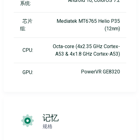
Android 10, ColorOS 7.2
系统:
芯片
Mediatek MT6765 Helio P35
组:
(12nm)
Octa-core (4x2.35 GHz Cortex-
CPU:
A53 & 4x1.8 GHz Cortex-A53)
PowerVR GE8320
GPU:
记忆
规格