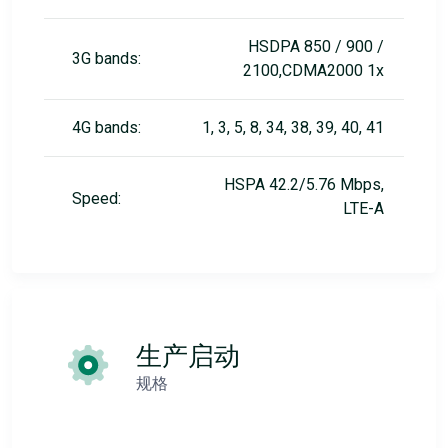
HSDPA 850 / 900 /
3G bands:
2100,CDMA2000 1x
4G bands:
1, 3, 5, 8, 34, 38, 39, 40, 41
HSPA 42.2/5.76 Mbps,
Speed:
LTE-A
生产启动
规格