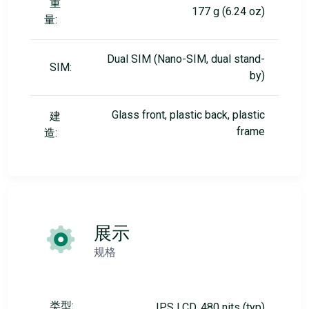
重
177 g (6.24 oz)
量:
Dual SIM (Nano-SIM, dual stand-
SIM:
by)
Glass front, plastic back, plastic
建
frame
造:
展示
规格
类型:
IPS LCD, 480 nits (typ)