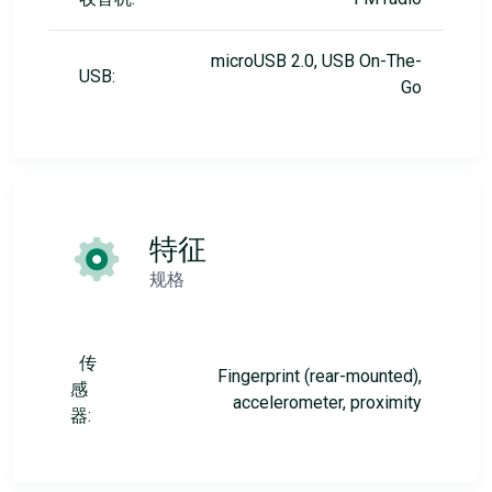
microUSB 2.0, USB On-The-
USB:
Go
特征
规格
传
Fingerprint (rear-mounted),
感
accelerometer, proximity
器: