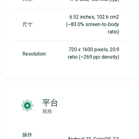
6.52 inches, 102.6 cm2
尺寸:
(~83.0% screen-to-body
ratio)
720 x 1600 pixels, 20:9
Resolution:
ratio (~269 ppi density)
平台
规格
操作