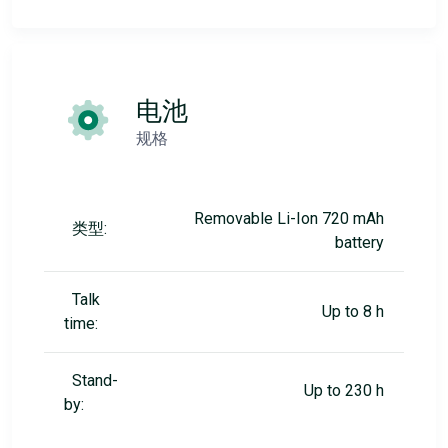
电池
规格
Removable Li-Ion 720 mAh
类型:
battery
Talk
Up to 8 h
time:
Stand-
Up to 230 h
by: