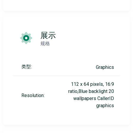
展示
规格
类型:
Graphics
112 x 64 pixels, 16:9
ratio,Blue backlight 20
Resolution:
wallpapers CallerID
graphics