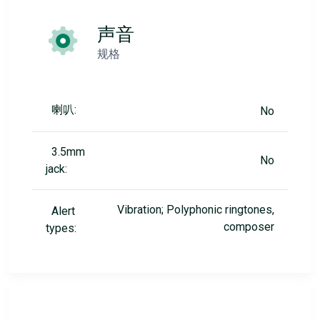
声音
规格
喇叭:
No
3.5mm
No
jack:
Vibration; Polyphonic ringtones,
Alert
composer
types: