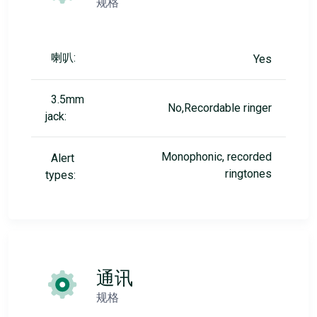
规格
喇叭:
Yes
3.5mm
No,Recordable ringer
jack:
Monophonic, recorded
Alert
ringtones
types:
通讯
规格