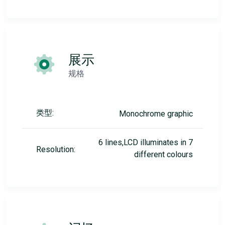
展示
规格
类型:
Monochrome graphic
6 lines,LCD illuminates in 7
Resolution:
different colours