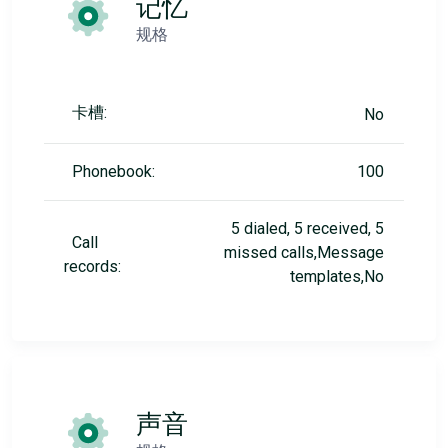
记忆
规格
卡槽:
No
Phonebook:
100
5 dialed, 5 received, 5
Call
missed calls,Message
records:
templates,No
声音