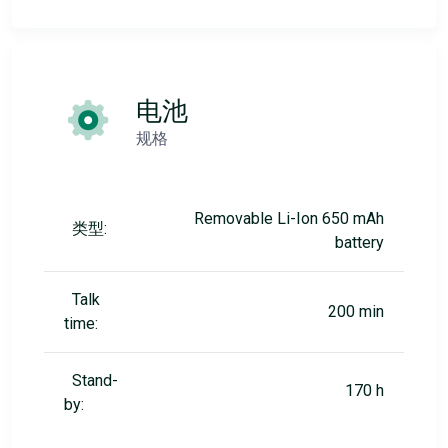
电池
规格
Removable Li-Ion 650 mAh
类型:
battery
Talk
200 min
time:
Stand-
170 h
by: