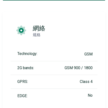
網絡
规格
Technology:
GSM
2G bands:
GSM 900 / 1800
GPRS:
Class 4
No
EDGE: