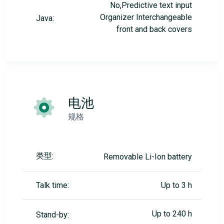
No,Predictive text input
Organizer Interchangeable
Java:
front and back covers
电池
规格
类型:
Removable Li-Ion battery
Talk time:
Up to 3 h
Up to 240 h
Stand-by: