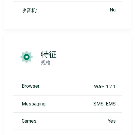
No
收音机:
特征
规格
Browser:
WAP 1.2.1
Messaging:
SMS, EMS
Games:
Yes