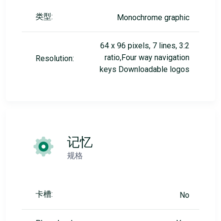
类型:
Monochrome graphic
64 x 96 pixels, 7 lines, 3:2
ratio,Four way navigation
Resolution:
keys Downloadable logos
记忆
规格
卡槽:
No