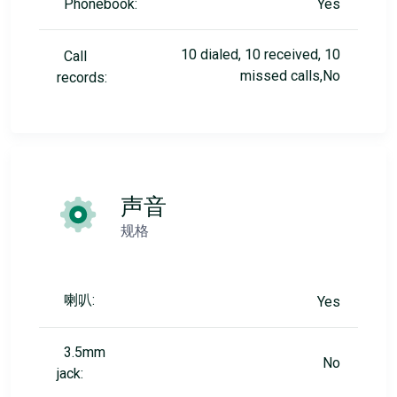
Phonebook:
Yes
10 dialed, 10 received, 10
Call
missed calls,No
records:
声音
规格
喇叭:
Yes
3.5mm
No
jack: