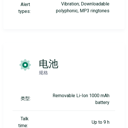
Vibration; Downloadable
Alert
polyphonic, MP3 ringtones
types:
电池
规格
Removable Li-Ion 1000 mAh
类型:
battery
Talk
Up to 9 h
time: