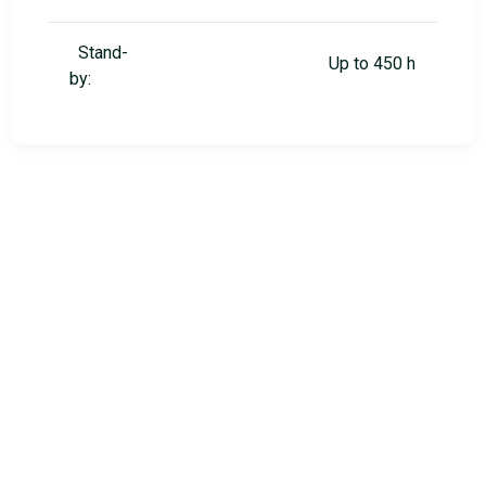
Stand-
Up to 450 h
by: