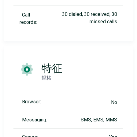
30 dialed, 30 received, 30
Call
missed calls
records:
特征
规格
Browser:
No
Messaging:
SMS, EMS, MMS