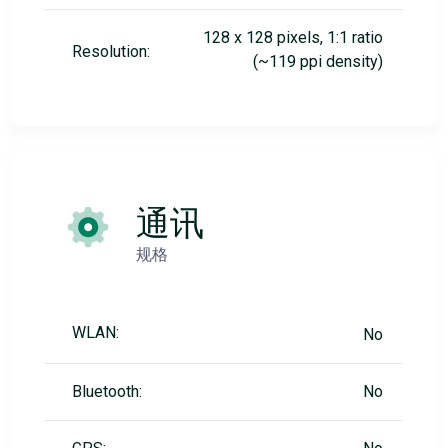
128 x 128 pixels, 1:1 ratio
Resolution:
(~119 ppi density)
通讯
规格
WLAN:
No
Bluetooth:
No