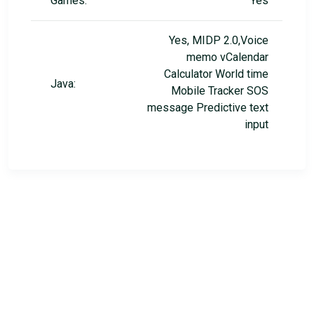
Games:
Yes
Yes, MIDP 2.0,Voice
memo vCalendar
Calculator World time
Java:
Mobile Tracker SOS
message Predictive text
input