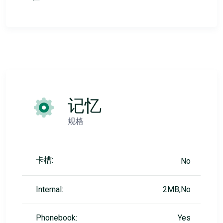
记忆
规格
卡槽:
No
Internal:
2MB,No
Phonebook:
Yes