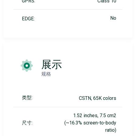
GPRS:
Class 10
No
EDGE:
展示
规格
类型:
CSTN, 65K colors
1.52 inches, 7.5 cm2
尺寸:
(~16.3% screen-to-body
ratio)