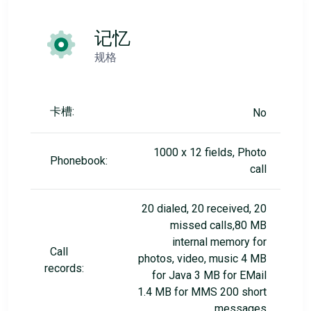
记忆
规格
卡槽:
No
1000 x 12 fields, Photo
Phonebook:
call
20 dialed, 20 received, 20
missed calls,80 MB
internal memory for
Call
photos, video, music 4 MB
records:
for Java 3 MB for EMail
1.4 MB for MMS 200 short
messages