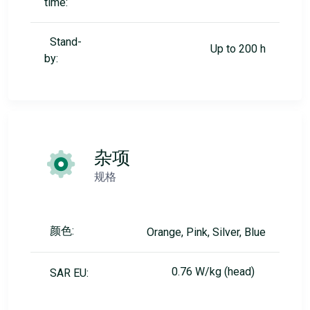
time:
Stand-
Up to 200 h
by:
杂项
规格
颜色:
Orange, Pink, Silver, Blue
0.76 W/kg (head)
SAR EU: