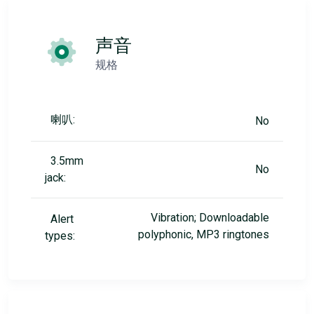
声音
规格
喇叭:
No
3.5mm
No
jack:
Vibration; Downloadable
Alert
polyphonic, MP3 ringtones
types: