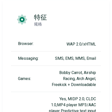
特征
规格
Browser:
WAP 2.0/xHTML
Messaging:
SMS, EMS, MMS, Email
Bobby Carrot, Airship
Games:
Racing, Arch Angel,
Freekick + Downloadable
Yes, MIDP 2.0; CLDC
1.0,MP4 player MP3/AAC
player Predictive text input