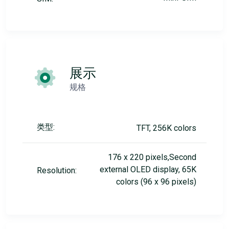
展示
规格
类型:
TFT, 256K colors
176 x 220 pixels,Second
external OLED display, 65K
Resolution:
colors (96 x 96 pixels)