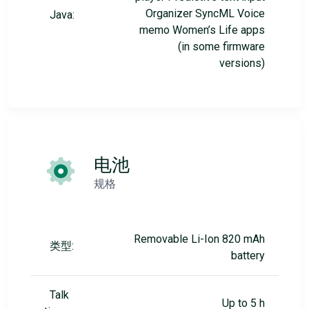
Organizer SyncML Voice
Java:
memo Women’s Life apps
(in some firmware
versions)
电池
规格
Removable Li-Ion 820 mAh
类型:
battery
Talk
Up to 5 h