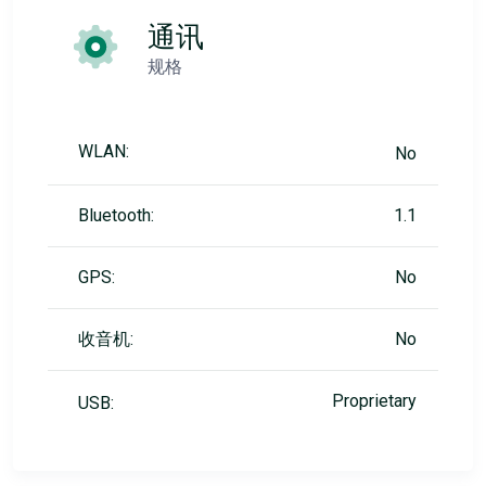
通讯
规格
WLAN:
No
Bluetooth:
1.1
GPS:
No
收音机:
No
Proprietary
USB: