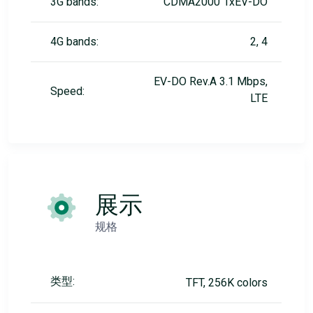
3G bands:
CDMA2000 1xEV-DO
4G bands:
2, 4
EV-DO Rev.A 3.1 Mbps,
Speed:
LTE
展示
规格
类型:
TFT, 256K colors