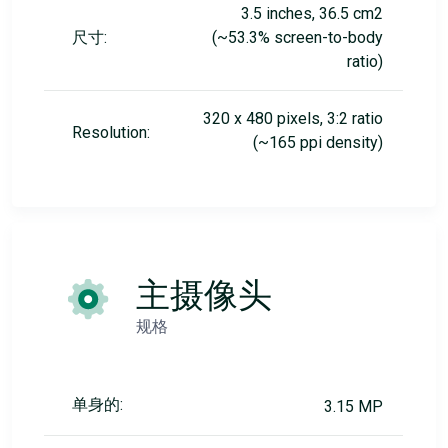
3.5 inches, 36.5 cm2
尺寸:
(~53.3% screen-to-body
ratio)
320 x 480 pixels, 3:2 ratio
Resolution:
(~165 ppi density)
主摄像头
规格
单身的:
3.15 MP