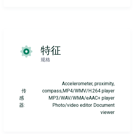
特征
规格
Accelerometer, proximity,
传
compass,MP4/WMV/H.264 player
感
MP3/WAV/WMA/eAAC+ player
器:
Photo/video editor Document
viewer