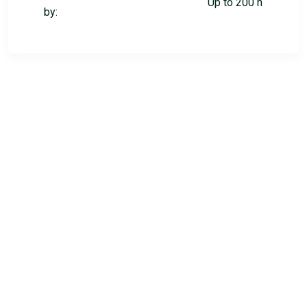
Up to 200 h
by: