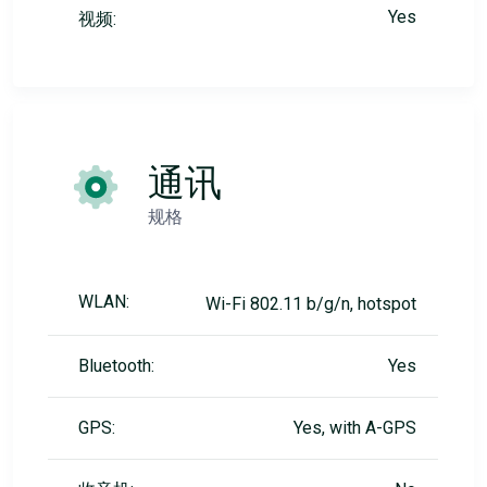
Yes
视频:
通讯
规格
WLAN:
Wi-Fi 802.11 b/g/n, hotspot
Bluetooth:
Yes
GPS:
Yes, with A-GPS