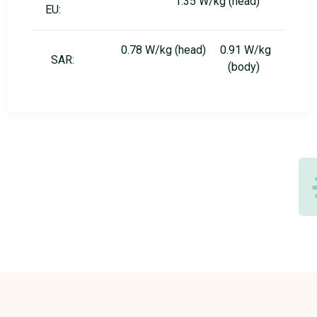
1.35 W/kg (head)
EU:
0.78 W/kg (head) 0.91 W/kg
SAR:
(body)