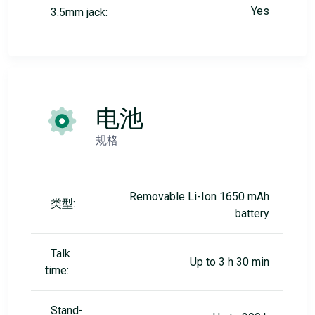
Yes
3.5mm jack:
电池
规格
Removable Li-Ion 1650 mAh
类型:
battery
Talk
Up to 3 h 30 min
time:
Stand-