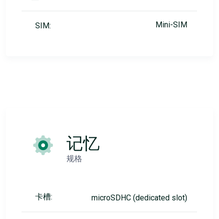
Mini-SIM
SIM:
记忆
规格
卡槽:
microSDHC (dedicated slot)