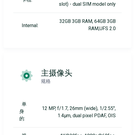
slot) - dual SIM model only
32GB 3GB RAM, 64GB 3GB
Internal:
RAM,UFS 2.0
主摄像头
规格
单
12 MP, f/1.7, 26mm (wide), 1/2.55",
身
1.4µm, dual pixel PDAF, OIS
的: