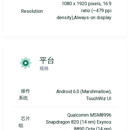
1080 x 1920 pixels, 16:9
ratio (~479 ppi
Resolution:
density),Always-on display
平台
规格
操作
Android 6.0 (Marshmallow),
系统:
TouchWiz UI
Qualcomm MSM8996
芯片
Snapdragon 820 (14 nm) Exynos
组:
8890 Octa (14 nm)