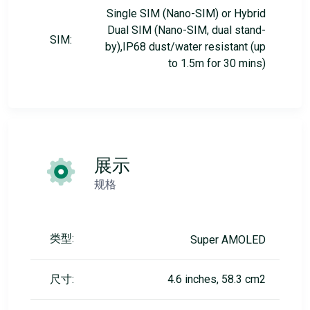
Single SIM (Nano-SIM) or Hybrid
Dual SIM (Nano-SIM, dual stand-
SIM:
by),IP68 dust/water resistant (up
to 1.5m for 30 mins)
展示
规格
类型:
Super AMOLED
尺寸:
4.6 inches, 58.3 cm2