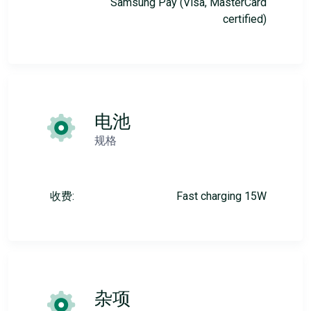
Samsung Pay (Visa, MasterCard
certified)
电池
规格
收费:
Fast charging 15W
杂项