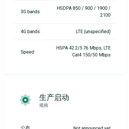
HSDPA 850 / 900 / 1900 /
3G bands:
2100
4G bands:
LTE (unspecified)
HSPA 42.2/5.76 Mbps, LTE
Speed:
Cat4 150/50 Mbps
生产启动
规格
公布:
Not announced yet