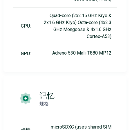
Quad-core (2x2.15 GHz Kryo &
2x1.6 GHz Kryo) Octa-core (4x2.3
CPU:
GHz Mongoose & 4x1.6 GHz
Cortex-A53)
Adreno 530 Mali-T880 MP12
GPU:
记忆
规格
microSDXC (uses shared SIM
卡槽: