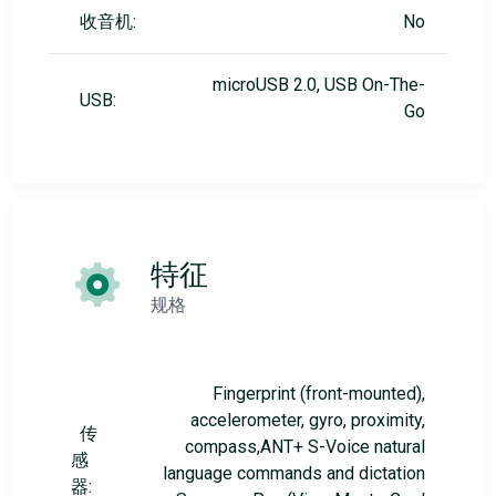
收音机:
No
microUSB 2.0, USB On-The-
USB:
Go
特征
规格
Fingerprint (front-mounted),
accelerometer, gyro, proximity,
传
compass,ANT+ S-Voice natural
感
language commands and dictation
器: