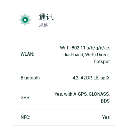
通讯
规格
Wi-Fi 802.11 a/b/g/n/ac,
WLAN:
dual-band, Wi-Fi Direct,
hotspot
Bluetooth:
4.2, A2DP, LE, aptX
Yes, with A-GPS, GLONASS,
GPS:
BDS
NFC:
Yes