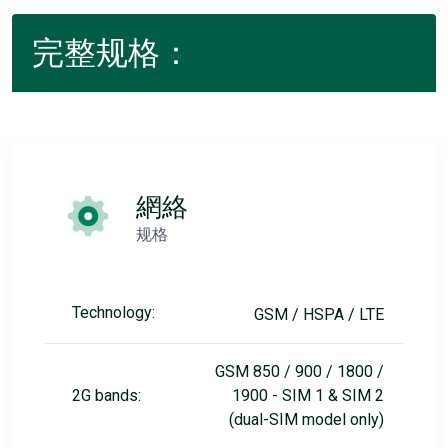
完整规格：
網絡
规格
Technology:
GSM / HSPA / LTE
GSM 850 / 900 / 1800 /
2G bands:
1900 - SIM 1 & SIM 2
(dual-SIM model only)