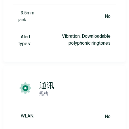
3.5mm
No
jack:
Vibration; Downloadable
Alert
polyphonic ringtones
types:
通讯
规格
WLAN:
No