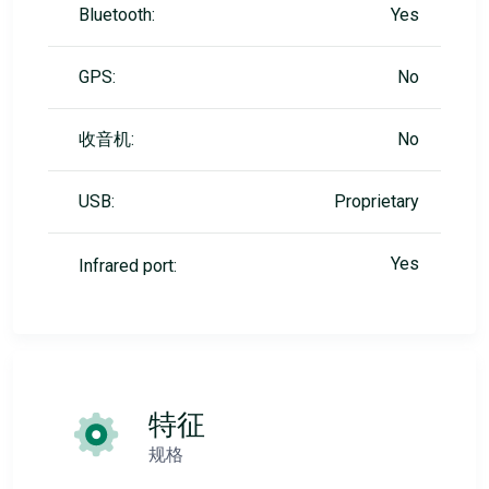
Bluetooth:
Yes
GPS:
No
收音机:
No
USB:
Proprietary
Yes
Infrared port:
特征
规格