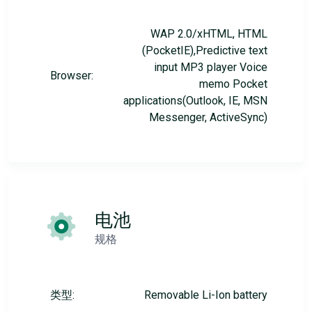
WAP 2.0/xHTML, HTML
(PocketIE),Predictive text
input MP3 player Voice
Browser:
memo Pocket
applications(Outlook, IE, MSN
Messenger, ActiveSync)
电池
规格
类型:
Removable Li-Ion battery