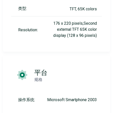
类型:
TFT, 65K colors
176 x 220 pixels,Second
external TFT 65K color
Resolution:
display (128 x 96 pixels)
平台
规格
操作系统:
Microsoft Smartphone 2003